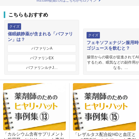
m3.com会員の方はこちらからログイン
こちらもおすすめ
クイズ
催眠鎮静薬が含まれる「バファリ
クイズ
ン」は？
フェキソフェナジン服用時
ゴジュースを飲むと？
バファリンA
腸管からの吸収が促進されてA
バファリンEX
するため、眠気などの副作用
バファリンルナJ…
なる。…
「カルシウム含有サプリメント
「レザルタス配合錠HDと血圧と