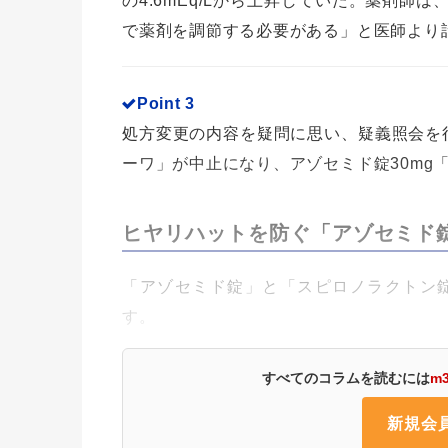
の4.6mEq/Lから上昇していた。薬剤
で薬剤を調節する必要がある」と医師より
Point 3
処方変更の内容を疑問に思い、疑義照会を行
ーワ」が中止になり、アゾセミド錠30mg「
ヒヤリハットを防ぐ「アゾセミド
「アゾセミド錠」と「スピロノラクトン
す。
すべてのコラムを読むには
m
新規会