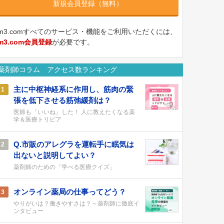
新規会員登録（無料）
m3.comすべてのサービス・機能をご利用いただくには、
m3.com会員登録
が必要です。
薬剤師コラム アクセス数ランキング
主に中枢神経系に作用し、筋肉の緊
1
張を低下させる筋弛緩剤は？
医師も「いいね」した！ 人に教えたくなる薬
学＆医療トリビア
Q.市販のアレグラを運転手に眠気は
2
出ないと説明してよい？
薬剤師のための「学べる医療クイズ」
オンライン薬局の仕事ってどう？
3
やりがいは？働きやすさは？～薬剤師に徹底イ
ンタビュー