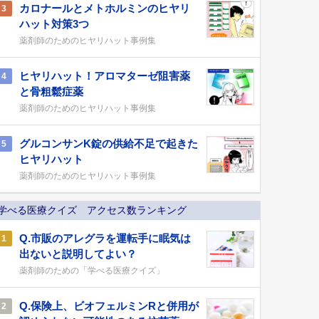
カロナールとメトホルミンのヒヤリ
3
ハット対策3つ
薬剤師のためのヒヤリハット事例集
ヒヤリハット！アロマターゼ阻害薬
4
と骨粗鬆症薬
薬剤師のためのヒヤリハット事例集
グルコンサンK錠の供給不足で起きた
5
ヒヤリハット
薬剤師のためのヒヤリハット事例集
学べる医療クイズ アクセス数ランキング
Q.市販のアレグラを運転手に眠気は
1
出ないと説明してよい？
薬剤師のための「学べる医療クイズ」
Q.保険上、ビオフェルミンRと併用が
2