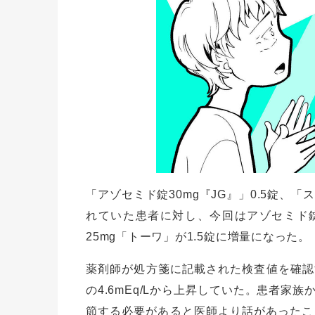
「アゾセミド錠30mg『JG』」0.5錠、
れていた患者に対し、今回はアゾセミド錠
25mg「トーワ」が1.5錠に増量になった。
薬剤師が処方箋に記載された検査値を確認す
の4.6mEq/Lから上昇していた。患者
節する必要があると医師より話があったこ