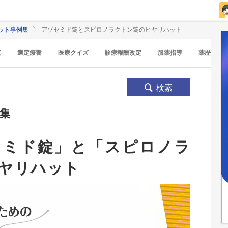
ット事例集
アゾセミド錠とスピロノラクトン錠のヒヤリハット
覧
選定療養
医療クイズ
診療報酬改定
服薬指導
薬歴
検索
集
セミド錠」と「スピロノラ
ヤリハット