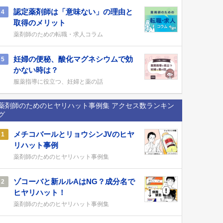
認定薬剤師は「意味ない」の理由と
4
取得のメリット
薬剤師のための転職・求人コラム
妊婦の便秘、酸化マグネシウムで効
5
かない時は？
服薬指導に役立つ、妊婦と薬の話
薬剤師のためのヒヤリハット事例集 アクセス数ランキン
グ
メチコバールとリョウシンJVのヒヤ
1
リハット事例
薬剤師のためのヒヤリハット事例集
ゾコーバと新ルルAはNG？成分名で
2
ヒヤリハット！
薬剤師のためのヒヤリハット事例集