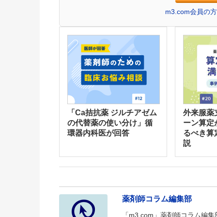
m3.com会員
「Ca拮抗薬 ジルチアゼム
外来服薬
の代替薬の使い分け」循
ーン算定
環器内科医が回答
るべき算
説
薬剤師コラム編集部
「m3.com」薬剤師コラム編