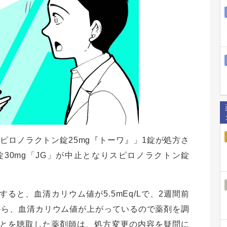
「スピロノラクトン錠25mg『トーワ』」1錠が処方さ
30mg「JG」が中止となりスピロノラクトン錠
ると、血清カリウム値が5.5mEq/Lで、2週間前
家族から、血清カリウム値が上がっているので薬剤を調
とを聴取した薬剤師は、処方変更の内容を疑問に