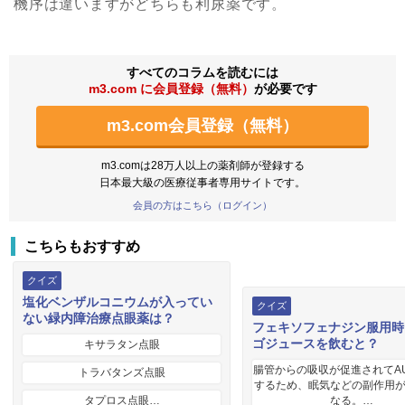
機序は違いますがどちらも利尿薬です。
すべてのコラムを読むには
m3.com に会員登録（無料）
が必要です
m3.com会員登録（無料）
m3.comは28万人以上の薬剤師が登録する
日本最大級の医療従事者専用サイトです。
会員の方はこちら（ログイン）
こちらもおすすめ
クイズ
塩化ベンザルコニウムが入ってい
クイズ
ない緑内障治療点眼薬は？
フェキソフェナジン服用時
ゴジュースを飲むと？
キサラタン点眼
腸管からの吸収が促進されてA
トラバタンズ点眼
するため、眠気などの副作用
タプロス点眼…
なる。…