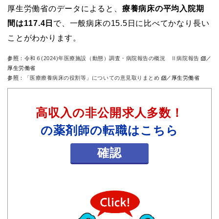
厚生労働省のデータによると、
療養病床の平均入院期
間は117.4日
で、一般病床の15.5日に比べてかなり長い
ことがわかります。
参照：
令和６(2024)年医療施設（動態）調査・病院報告の概況 Ⅱ病院報告
／
厚生労働省
参照：
「医療療養病床の役割等」についての意見取りまとめ
／厚生労働省
高収入の非公開求人多数！
の薬剤師の転職はこちら
確認