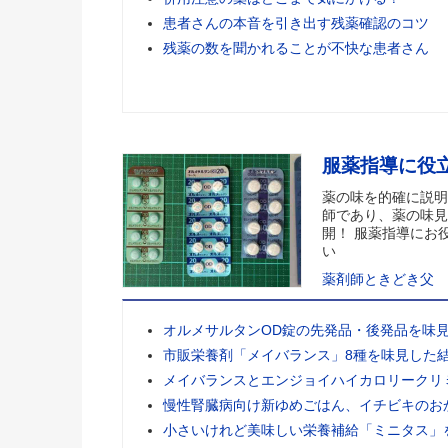
患者さんの本音を引き出す残薬確認のコツ
残薬の数を聞かれることが不快な患者さん
服薬指導に役
薬の味を的確に説明
師であり、薬の味見
開！ 服薬指導にお
い
薬剤師ときどき父
オルメサルタンOD錠の先発品・後発品を味
市販栄養剤「メイバランス」8種を味見した
メイバランスとエンジョイハイカロリークリ
慢性腎臓病向け新ゆめごはん、イチビキのお
小さいけれど美味しい栄養補給「ミニタス」