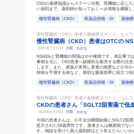
CKDの基礎知識からステージ分類、腎機能に応じ
い薬剤まで、薬剤師が知っておくべき情報を網羅し
慢性腎臓病（CKD）
医薬品情報・DI
薬物療
慢性腎臓病（CKD）患者の薬物療法ガイド。なん
慢性腎臓病（CKD）患者はOTCの NS
2025年7月17日
穴田 わかな
NSAIDsと腎機能の関係はやや複雑です。本記事で
事例を元に、CKD患者へ鎮痛剤を販売する際の注
します。また、家族が来局し患者の病歴などが分か
持病を予測する術など、適切な服薬指導に役立つ知
慢性腎臓病（CKD）
医薬品情報・DI
薬物療
慢性腎臓病（CKD）患者の薬物療法ガイド。なん
CKDの患者さん「SGLT2阻害薬で
2025年6月24日
穴田 わかな
今回の患者さんは、心不全治療開始後にSGLT2阻
処方された58歳男性です。患者さんは糖尿病でな
す。相談を受けた新人薬剤師はどう答えたらいいか