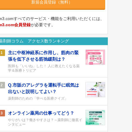
新規会員登録（無料）
m3.comすべてのサービス・機能をご利用いただくには、
m3.com会員登録
が必要です。
薬剤師コラム アクセス数ランキング
主に中枢神経系に作用し、筋肉の緊
1
張を低下させる筋弛緩剤は？
医師も「いいね」した！ 人に教えたくなる薬
学＆医療トリビア
Q.市販のアレグラを運転手に眠気は
2
出ないと説明してよい？
薬剤師のための「学べる医療クイズ」
オンライン薬局の仕事ってどう？
3
やりがいは？働きやすさは？～薬剤師に徹底イ
ンタビュー