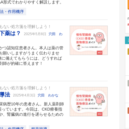
&A形式でわかりやすく解説します。
法・作用機序
でもない処方箋を理解しよう！
降下薬は？
2025年5月8日
穴田 わ
かつ認知症患者さん。本人は薬の管
お願いしますがうまく伝わりませ
糖に備えてもらうには、どうすれば
剤師が的確に答えます！
でもない処方箋を理解しよう！
指導法
2025年4月3日
穴田 わかな
尿病歴10年の患者さん。新人薬剤師
っています。今回は、CKD療養指
や、腎臓病の進行を遅らせるための