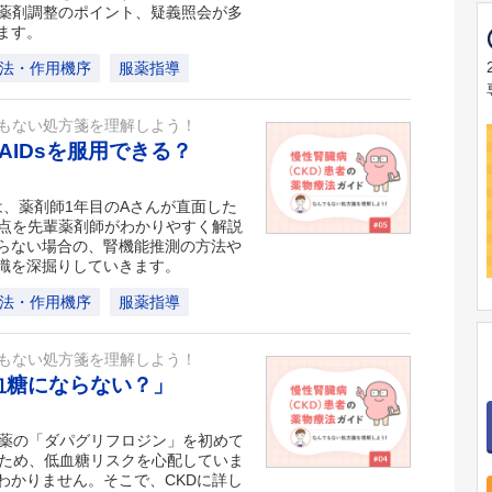
た薬剤調整のポイント、疑義照会が多
ます。
法・作用機序
服薬指導
でもない処方箋を理解しよう！
AIDsを服用できる？
は、薬剤師1年目のAさんが直面した
意点を先輩薬剤師がわかりやすく解説
らない場合の、腎機能推測の方法や
識を深掘りしていきます。
法・作用機序
服薬指導
でもない処方箋を理解しよう！
低血糖にならない？」
害薬の「ダパグリフロジン」を初めて
いため、低血糖リスクを心配していま
わかりません。そこで、CKDに詳し