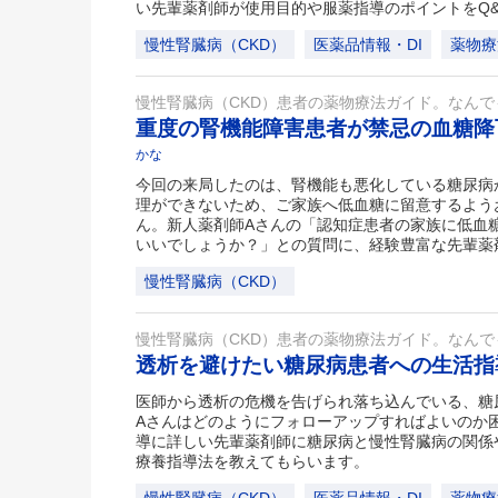
い先輩薬剤師が使用目的や服薬指導のポイントをQ
慢性腎臓病（CKD）
医薬品情報・DI
薬物療
慢性腎臓病（CKD）患者の薬物療法ガイド。なん
重度の腎機能障害患者が禁忌の血糖
かな
今回の来局したのは、腎機能も悪化している糖尿病
理ができないため、ご家族へ低血糖に留意するよう
ん。新人薬剤師Aさんの「認知症患者の家族に低血
いいでしょうか？」との質問に、経験豊富な先輩薬
慢性腎臓病（CKD）
慢性腎臓病（CKD）患者の薬物療法ガイド。なん
透析を避けたい糖尿病患者への生活
医師から透析の危機を告げられ落ち込んでいる、糖
Aさんはどのようにフォローアップすればよいのか困
導に詳しい先輩薬剤師に糖尿病と慢性腎臓病の関係
療養指導法を教えてもらいます。