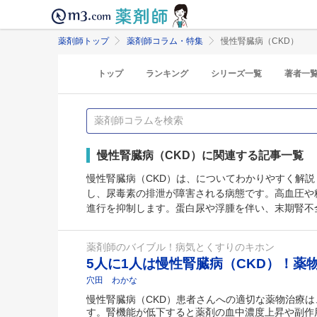
薬剤師トップ
薬剤師コラム・特集
慢性腎臓病（CKD）
トップ
ランキング
シリーズ一覧
著者一
慢性腎臓病（CKD）に関連する記事一覧
慢性腎臓病（CKD）は、についてわかりやすく解説
し、尿毒素の排泄が障害される病態です。高血圧や
進行を抑制します。蛋白尿や浮腫を伴い、末期腎不
薬剤師のバイブル！病気とくすりのキホン
5人に1人は慢性腎臓病（CKD）！薬
穴田 わかな
慢性腎臓病（CKD）患者さんへの適切な薬物治療
す。腎機能が低下すると薬剤の血中濃度上昇や副作