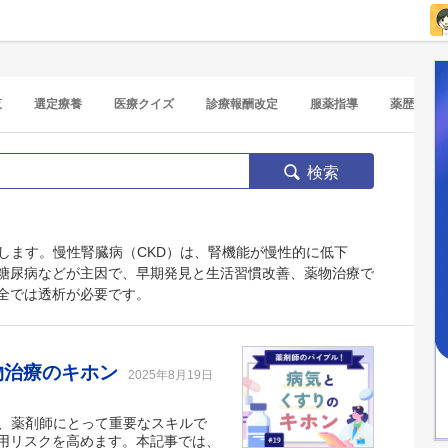
覧
選定療養
医療クイズ
診療報酬改定
服薬指導
薬歴
検索
します。慢性腎臓病（CKD）は、腎機能が慢性的に低下
糖尿病などが主因で、早期発見と生活習慣改善、薬物治療で
全では透析が必要です。
物治療のキホン
2025年8月19日
は、薬剤師にとって重要なスキルで
用リスクを高めます。本記事では、