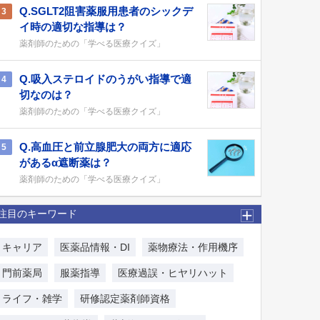
Q.SGLT2阻害薬服用患者のシックデ
3
イ時の適切な指導は？
薬剤師のための「学べる医療クイズ」
Q.吸入ステロイドのうがい指導で適
4
切なのは？
薬剤師のための「学べる医療クイズ」
Q.高血圧と前立腺肥大の両方に適応
5
があるα遮断薬は？
薬剤師のための「学べる医療クイズ」
注目のキーワード
キャリア
医薬品情報・DI
薬物療法・作用機序
門前薬局
服薬指導
医療過誤・ヒヤリハット
ライフ・雑学
研修認定薬剤師資格