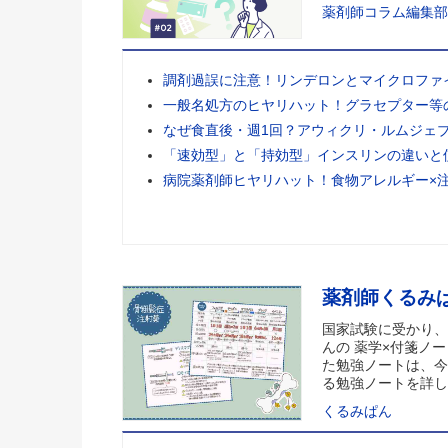
薬剤師コラム編集部
調剤過誤に注意！リンデロンとマイクロファ
一般名処方のヒヤリハット！グラセプター等
なぜ食直後・週1回？アウィクリ・ルムジェ
「速効型」と「持効型」インスリンの違いと
病院薬剤師ヒヤリハット！食物アレルギー×
薬剤師くるみ
国家試験に受かり、
んの 薬学×付箋ノー
た勉強ノートは、今
る勉強ノートを詳し
くるみぱん