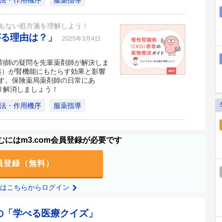
法・作用機序
服薬指導
でもない処方箋を理解しよう！
がる理由は？」
2025年3月4日
剤師の疑問を先輩薬剤師が解決しま
薬）が腎機能にもたらす効果と影響
す。保険薬局薬剤師の日常にあ
リ解消しましょう！
法・作用機序
服薬指導
にはm3.com会員登録が必要です
員登録（無料）
の方はこちらからログイン
の「学べる医療クイズ」