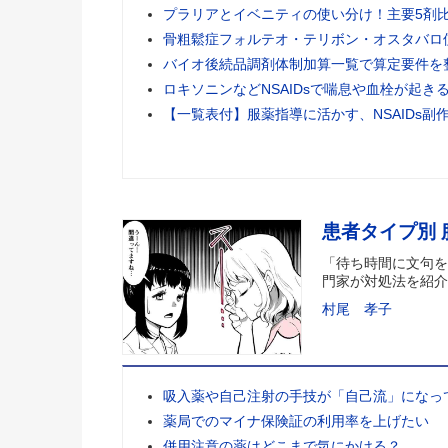
プラリアとイベニティの使い分け！主要5剤
骨粗鬆症フォルテオ・テリボン・オスタバロ
バイオ後続品調剤体制加算一覧で算定要件を
ロキソニンなどNSAIDsで喘息や血栓が起き
【一覧表付】服薬指導に活かす、NSAIDs副
患者タイプ別
「待ち時間に文句を
門家が対処法を紹介
村尾 孝子
吸入薬や自己注射の手技が「自己流」になっ
薬局でのマイナ保険証の利用率を上げたい
併用注意の薬はどこまで気にかける？