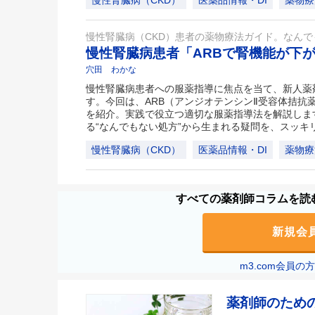
慢性腎臓病（CKD）
医薬品情報・DI
薬物療
慢性腎臓病（CKD）患者の薬物療法ガイド。なん
慢性腎臓病患者「ARBで腎機能が下
穴田 わかな
慢性腎臓病患者への服薬指導に焦点を当て、新人薬
す。今回は、ARB（アンジオテンシンⅡ受容体拮抗
を紹介。実践で役立つ適切な服薬指導法を解説しま
る“なんでもない処方”から生まれる疑問を、スッキ
慢性腎臓病（CKD）
医薬品情報・DI
薬物療
すべての薬剤師コラムを読む
新規会
m3.com会員
薬剤師のため