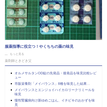
服薬指導に役立つ！やくちちの薬の味見
...
もっと見る
薬剤師ときどき父
オルメサルタンOD錠の先発品・後発品を味見比較レビ
ュー
市販栄養剤「メイバランス」8種を味見した結果…
メイバランスとエンジョイハイカロリークリミールを
味見
慢性腎臓病向け新ゆめごはん、イチビキのおかずを味
見