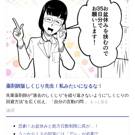
薬剤師版しくじり先生！私みたいになるな！
先輩薬剤師が"過去のしくじり"を繰り返さないように"しくじりの
回避方法"を広く伝え、「自分の言動の問...
もっと見る
油沼
悲劇！お盆休みと処方日数制限に罠が…！
うっかりミスの対策には「アレ」が必要!?