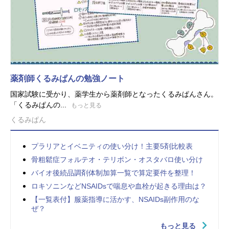
薬剤師くるみぱんの勉強ノート
国家試験に受かり、薬学生から薬剤師となったくるみぱんさん。
「くるみぱんの...
もっと見る
くるみぱん
プラリアとイベニティの使い分け！主要5剤比較表
骨粗鬆症フォルテオ・テリボン・オスタバロ使い分け
バイオ後続品調剤体制加算一覧で算定要件を整理！
ロキソニンなどNSAIDsで喘息や血栓が起きる理由は？
【一覧表付】服薬指導に活かす、NSAIDs副作用のな
ぜ？
もっと見る