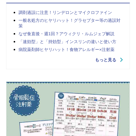
調剤過誤に注意！リンデロンとマイクロファイン
一般名処方のヒヤリハット！グラセプター等の過誤対
策
なぜ食直後・週1回？アウィクリ・ルムジェブ解説
「速効型」と「持効型」インスリンの違いと使い方
病院薬剤師ヒヤリハット！食物アレルギー×注射薬
もっと見る