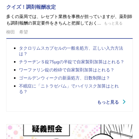
クイズ！調剤報酬改定
多くの薬局では、レセプト業務を事務が担っていますが、薬剤師
も調剤報酬の算定要件をきちんと把握しておく...
もっと見る
柳田 希望
タクロリムスカプセルの一般名処方、正しい入力方法
は？
チラーヂンＳ錠75µgの半錠で自家製剤加算はとれる？
ワーファリン錠の粉砕で自家製剤加算はとれる？
ゴールデンウィークの新薬処方、日数制限は？
不眠症に「ニトラゼパム」でハイリスク加算はとれ
る？
もっと見る