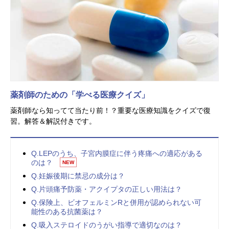
薬剤師のための「学べる医療クイズ」
薬剤師なら知ってて当たり前！？重要な医療知識をクイズで復
習。解答＆解説付きです。
Q.LEPのうち、子宮内膜症に伴う疼痛への適応がある
のは？
NEW
Q.妊娠後期に禁忌の成分は？
Q.片頭痛予防薬・アクイプタの正しい用法は？
Q.保険上、ビオフェルミンRと併用が認められない可
能性のある抗菌薬は？
Q.吸入ステロイドのうがい指導で適切なのは？