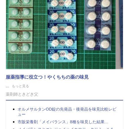
服薬指導に役立つ！やくちちの薬の味見
...
もっと見る
薬剤師ときどき父
オルメサルタンOD錠の先発品・後発品を味見比較レビ
ュー
市販栄養剤「メイバランス」8種を味見した結果…