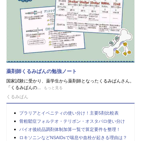
薬剤師くるみぱんの勉強ノート
国家試験に受かり、薬学生から薬剤師となったくるみぱんさん。
「くるみぱんの...
もっと見る
くるみぱん
プラリアとイベニティの使い分け！主要5剤比較表
骨粗鬆症フォルテオ・テリボン・オスタバロ使い分け
バイオ後続品調剤体制加算一覧で算定要件を整理！
ロキソニンなどNSAIDsで喘息や血栓が起きる理由は？