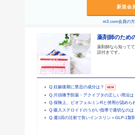
新規会
m3.com会員
薬剤師のため
薬剤師なら知ってて
説付きです。
Q.妊娠後期に禁忌の成分は？
NEW
Q.片頭痛予防薬・アクイプタの正しい用法は
Q.保険上、ビオフェルミンRと併用が認めら
Q.吸入ステロイドのうがい指導で適切なのは
Q.週1回の注射で良いインスリン＋GLP-1製