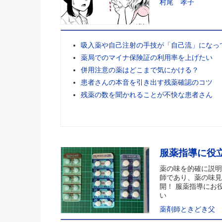
村尾 孝子
吸入薬や自己注射の手技が「自己流」になっ
薬局でのマイナ保険証の利用率を上げたい
併用注意の薬はどこまで気にかける？
患者さんの本音を引き出す残薬確認のコツ
残薬の数を聞かれることが不快な患者さん
服薬指導に役
薬の味を的確に説明
師であり、薬の味見
開！ 服薬指導にお
い
薬剤師ときどき父