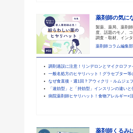
薬剤師の気に
製薬、薬局、薬剤師
度、話題のモノ、コ
調査・取材、インタ
薬剤師コラム編集部
調剤過誤に注意！リンデロンとマイクロファ
一般名処方のヒヤリハット！グラセプター等
なぜ食直後・週1回？アウィクリ・ルムジェ
「速効型」と「持効型」インスリンの違いと
病院薬剤師ヒヤリハット！食物アレルギー×
薬剤師くるみ