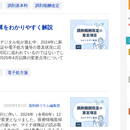
算
調剤基本料
調剤報酬改定
加算をわかりやすく解説
デジタル化が進む中、2024年に新
険証や電子処方箋等の普及状況に応
対応に追われているのではないでし
025年4月以降の変更点等について
算
電子処方箋
？
2026年5月1日
薬剤師コラム編集部
に伴い、2024年（令和6年）12
が変更となりました。医療情報取得
との違いや、マイナ保険証の読み取