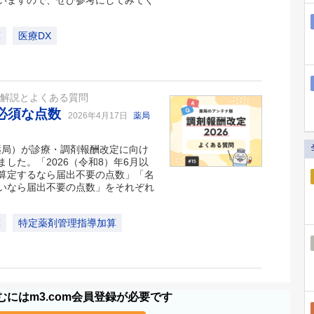
いますので、ぜひ参考にしてみてく
算
医療DX
ト解説とよくある質問
が必須な点数
2026年4月17日
薬局
の薬局）が診療・調剤報酬改定に向け
した。「2026（令和8）年6月以
算定するなら届出不要の点数」「名
いなら届出不要の点数」をそれぞれ
算
特定薬剤管理指導加算
にはm3.com会員登録が必要です