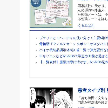
国家試験に受かり、
んの 薬学×付箋ノー
た勉強ノートは、今
る勉強ノートを詳し
くるみぱん
プラリアとイベニティの使い分け！主要5剤
骨粗鬆症フォルテオ・テリボン・オスタバロ
バイオ後続品調剤体制加算一覧で算定要件を
ロキソニンなどNSAIDsで喘息や血栓が起き
【一覧表付】服薬指導に活かす、NSAIDs副
患者タイプ別
「待ち時間に文句を
門家が対処法を紹介