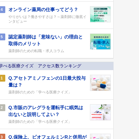
オンライン薬局の仕事ってどう？
4
やりがいは？働きやすさは？～薬剤師に徹底イ
ンタビュー
認定薬剤師は「意味ない」の理由と
5
取得のメリット
薬剤師のための転職・求人コラム
学べる医療クイズ アクセス数ランキング
Q.アセトアミノフェンの1日最大投与
1
量は？
薬剤師のための「学べる医療クイズ」
Q.市販のアレグラを運転手に眠気は
2
出ないと説明してよい？
薬剤師のための「学べる医療クイズ」
Q.保険上、ビオフェルミンRと併用が
3