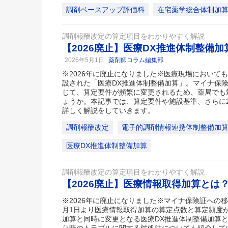
調剤ベースアップ評価料
在宅薬学総合体制加
調剤報酬改定の算定項目をわかりやすく解説
【2026廃止】医療DX推進体制整備
2026年5月1日
薬剤師コラム編集部
※2026年に廃止になりました※医療現場においても
設された「医療DX推進体制整備加算」。マイナ保
じて、算定要件が頻繁に変更されるため、薬局でも
ょうか。本記事では、算定要件や施設基準、さらに2
詳しく解説をしていきます。
調剤報酬改定
電子的調剤情報連携体制整備加
医療DX推進体制整備加算
調剤報酬改定の算定項目をわかりやすく解説
【2026廃止】医療情報取得加算とは
※2026年に廃止になりました※マイナ保険証への移行
月1日より医療情報取得加算の算定点数と算定頻度
加算と同時に変更となる医療DX推進体制整備加算