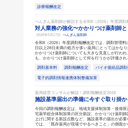
診療報酬改定
ぺんぎん薬剤師が解説する令和8（2026）年度調剤
対人業務の強化〜かかりつけ薬剤師と
2026年5月17日
ぺんぎん薬剤師
令和8（2026）年度調剤報酬改定では、調剤管理
日以上28日未満の処方が多い薬局にとってはかな
かかりつけ薬剤師についても大きな見直しが行われ
も、かかりつけ薬剤師として何を行うかが評価され
調剤基本料
調剤報酬改定
バイオ後続品調剤
電子的調剤情報連携体制整備加算
薬局経営コンサルが解説！調剤報酬改定2026
施設基準届出の準備に今すぐ取り掛
今回の調剤報酬改定は、地域支援体制加算・後発医
宅薬学総合体制加算の区分新設、かかりつけ薬剤師
上げに関する新設点数など、施設基準の届出が必要
では、「既存薬局が現場でやるべきこと」の側面か