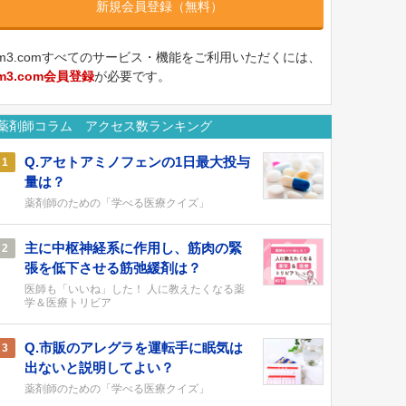
新規会員登録（無料）
m3.comすべてのサービス・機能をご利用いただくには、
m3.com会員登録
が必要です。
薬剤師コラム アクセス数ランキング
Q.アセトアミノフェンの1日最大投与
1
量は？
薬剤師のための「学べる医療クイズ」
主に中枢神経系に作用し、筋肉の緊
2
張を低下させる筋弛緩剤は？
医師も「いいね」した！ 人に教えたくなる薬
学＆医療トリビア
Q.市販のアレグラを運転手に眠気は
3
出ないと説明してよい？
薬剤師のための「学べる医療クイズ」