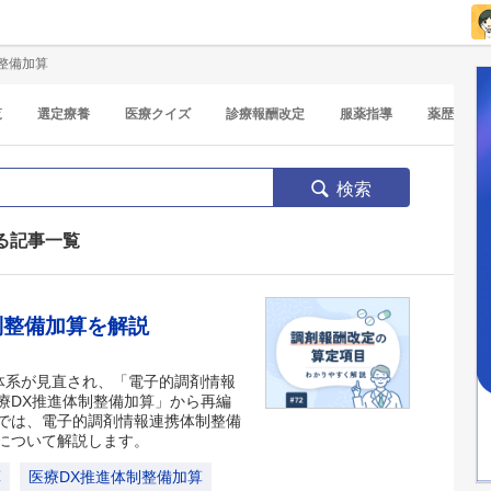
整備加算
覧
選定療養
医療クイズ
診療報酬改定
服薬指導
薬歴
検索
る記事一覧
制整備加算を解説
価体系が見直され、「電子的調剤情報
療DX推進体制整備加算」から再編
では、電子的調剤情報連携体制整備
について解説します。
算
医療DX推進体制整備加算