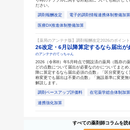
り時のトラブルに関する対処法についても紹介して
ださい。
調剤報酬改定
電子的調剤情報連携体制整備加
医療DX推進体制整備加算
【薬局のアンテナ版】調剤報酬改定2026のポイン
26改定・6月以降算定するなら届出
のアンテナのてっちゃん
2026（令和8）年5月時点で開設済の薬局（既存
どの点数について届出が必要なのかについてまとめま
降に算定するなら届出必須の点数」「区分変更なく
称変更でも届出は不要の点数」「施設基準に変更無
解説します。
調剤ベースアップ評価料
在宅薬学総合体制加
連携強化加算
すべての薬剤師コラムを読む