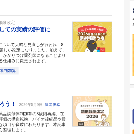
報酬改定
しての実績の評価に
料について大幅な見直しが行われ、8
り厳しい改定になりました。加えて、
、かかりつけ薬剤師になることより
る仕組みに変更されます。
体制加算
かろう！
2026年5月9日
津留 隆幸
薬品調剤体制加算の5段階再編、在
評価の構造転換、バイオ後続品や賃
な項目が多岐にわたります。本記事
ら整理します。