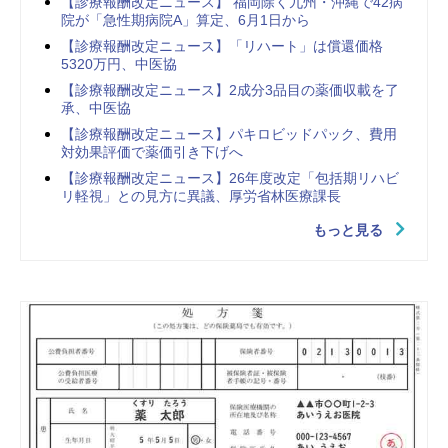
【診療報酬改定ニュース】 福岡除く九州・沖縄で42病
院が「急性期病院A」算定、6月1日から
【診療報酬改定ニュース】「リハート」は償還価格
5320万円、中医協
【診療報酬改定ニュース】2成分3品目の薬価収載を了
承、中医協
【診療報酬改定ニュース】パキロビッドパック、費用
対効果評価で薬価引き下げへ
【診療報酬改定ニュース】26年度改定「包括期リハビ
リ軽視」との見方に異議、厚労省林医療課長
もっと見る