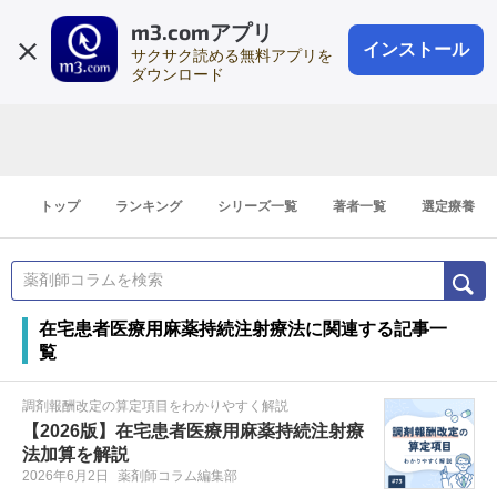
m3.comアプリ
登録1分
会員登録
無料
ログイン
インストール
サクサク読める無料アプリを
ダウンロード
トップ
ランキング
シリーズ一覧
著者一覧
選定療養
在宅患者医療用麻薬持続注射療法に関連する記事一
覧
調剤報酬改定の算定項目をわかりやすく解説
【2026版】在宅患者医療用麻薬持続注射療
法加算を解説
2026年6月2日
薬剤師コラム編集部