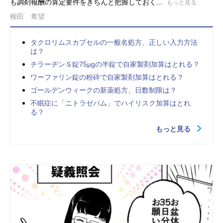
も調剤報酬の算定要件をきちんと把握しておく...
もっと見る
柳田 希望
タクロリムスカプセルの一般名処方、正しい入力方法
は？
チラーヂンＳ錠75µgの半錠で自家製剤加算はとれる？
ワーファリン錠の粉砕で自家製剤加算はとれる？
ゴールデンウィークの新薬処方、日数制限は？
不眠症に「ニトラゼパム」でハイリスク加算はとれ
る？
もっと見る