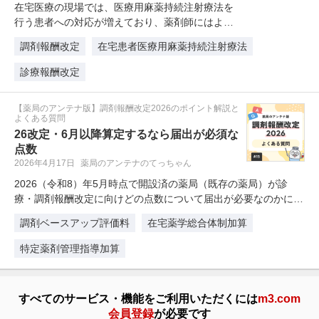
在宅医療の現場では、医療用麻薬持続注射療法を
行う患者への対応が増えており、薬剤師にはより
高度な薬学的管理が求められていま…
調剤報酬改定
在宅患者医療用麻薬持続注射療法
診療報酬改定
【薬局のアンテナ版】調剤報酬改定2026のポイント解説と
よくある質問
26改定・6月以降算定するなら届出が必須な
点数
2026年4月17日
薬局のアンテナのてっちゃん
2026（令和8）年5月時点で開設済の薬局（既存の薬局）が診
療・調剤報酬改定に向けどの点数について届出が必要なのかにつ
い…
調剤ベースアップ評価料
在宅薬学総合体制加算
特定薬剤管理指導加算
すべてのサービス・機能をご利用いただくには
m3.com
会員登録
が必要です