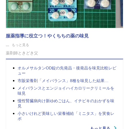
服薬指導に役立つ！やくちちの薬の味見
...
もっと見る
薬剤師ときどき父
オルメサルタンOD錠の先発品・後発品を味見比較レビ
ュー
市販栄養剤「メイバランス」8種を味見した結果…
メイバランスとエンジョイハイカロリークリミールを
味見
慢性腎臓病向け新ゆめごはん、イチビキのおかずを味
見
小さいけれど美味しい栄養補給「ミニタス」を実食レ
ポ
もっと見る