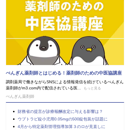
ぺんぎん薬剤師とはじめる！薬剤師のための中医協講座
調剤薬局で働きながらSNSによる情報発信を続けているぺんぎん
薬剤師がm3.com内で配信されている医...
もっと見る
ぺんぎん薬剤師
財務省の提言が診療報酬改定に与える影響は？
ウプトラビ錠小児用0.05mgの500錠包装が話題に
4月から特定薬剤管理指導加算３のロが見直しに