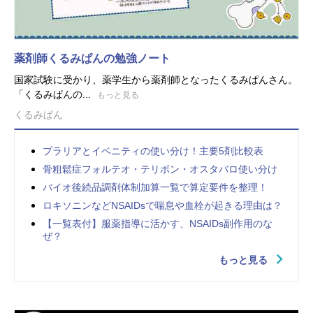
薬剤師くるみぱんの勉強ノート
国家試験に受かり、薬学生から薬剤師となったくるみぱんさん。
「くるみぱんの...
もっと見る
くるみぱん
プラリアとイベニティの使い分け！主要5剤比較表
骨粗鬆症フォルテオ・テリボン・オスタバロ使い分け
バイオ後続品調剤体制加算一覧で算定要件を整理！
ロキソニンなどNSAIDsで喘息や血栓が起きる理由は？
【一覧表付】服薬指導に活かす、NSAIDs副作用のな
ぜ？
もっと見る