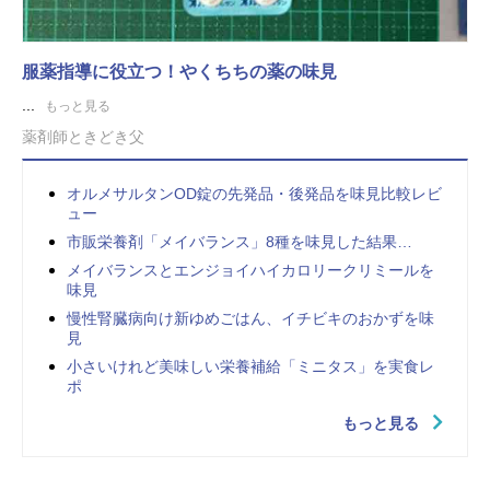
服薬指導に役立つ！やくちちの薬の味見
...
もっと見る
薬剤師ときどき父
オルメサルタンOD錠の先発品・後発品を味見比較レビ
ュー
市販栄養剤「メイバランス」8種を味見した結果…
メイバランスとエンジョイハイカロリークリミールを
味見
慢性腎臓病向け新ゆめごはん、イチビキのおかずを味
見
小さいけれど美味しい栄養補給「ミニタス」を実食レ
ポ
もっと見る