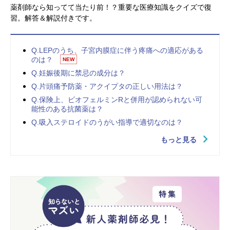
薬剤師なら知ってて当たり前！？重要な医療知識をクイズで復
習。解答＆解説付きです。
Q.LEPのうち、子宮内膜症に伴う疼痛への適応がある
のは？
NEW
Q.妊娠後期に禁忌の成分は？
Q.片頭痛予防薬・アクイプタの正しい用法は？
Q.保険上、ビオフェルミンRと併用が認められない可
能性のある抗菌薬は？
Q.吸入ステロイドのうがい指導で適切なのは？
もっと見る