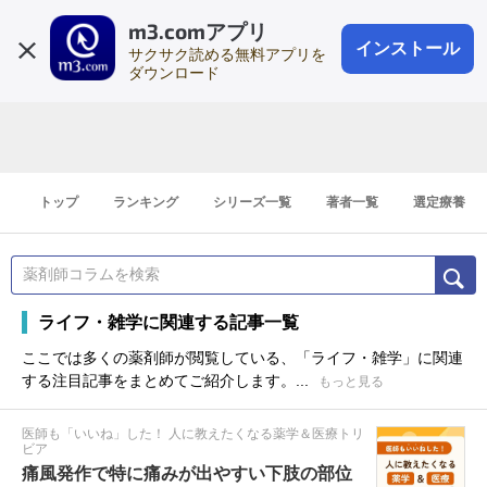
m3.comアプリ
登録1分
会員登録
無料
ログイン
インストール
サクサク読める無料アプリを
ダウンロード
トップ
ランキング
シリーズ一覧
著者一覧
選定療養
ライフ・雑学に関連する記事一覧
ここでは多くの薬剤師が閲覧している、「ライフ・雑学」に関連
する注目記事をまとめてご紹介します。...
もっと見る
医師も「いいね」した！ 人に教えたくなる薬学＆医療トリ
ビア
痛風発作で特に痛みが出やすい下肢の部位