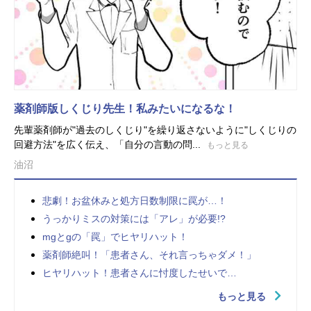
薬剤師版しくじり先生！私みたいになるな！
先輩薬剤師が"過去のしくじり"を繰り返さないように"しくじりの
回避方法"を広く伝え、「自分の言動の問...
もっと見る
油沼
悲劇！お盆休みと処方日数制限に罠が…！
うっかりミスの対策には「アレ」が必要!?
mgとgの「罠」でヒヤリハット！
薬剤師絶叫！「患者さん、それ言っちゃダメ！」
ヒヤリハット！患者さんに忖度したせいで…
もっと見る