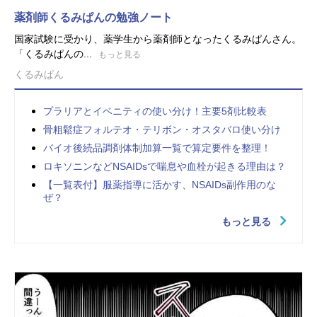
薬剤師くるみぱんの勉強ノート
国家試験に受かり、薬学生から薬剤師となったくるみぱんさん。
「くるみぱんの...
もっと見る
くるみぱん
プラリアとイベニティの使い分け！主要5剤比較表
骨粗鬆症フォルテオ・テリボン・オスタバロ使い分け
バイオ後続品調剤体制加算一覧で算定要件を整理！
ロキソニンなどNSAIDsで喘息や血栓が起きる理由は？
【一覧表付】服薬指導に活かす、NSAIDs副作用のな
ぜ？
もっと見る