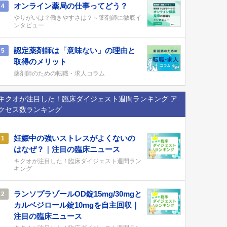
オンライン薬局の仕事ってどう？
4
やりがいは？働きやすさは？～薬剤師に徹底イ
ンタビュー
認定薬剤師は「意味ない」の理由と
5
取得のメリット
薬剤師のための転職・求人コラム
キクオが注目した！臨床ダイジェスト週間ランキング ア
クセス数ランキング
妊娠中の強いストレスがよくないの
1
はなぜ？｜注目の臨床ニュース
キクオが注目した！臨床ダイジェスト週間ラン
キング
ランソプラゾールOD錠15mg/30mgと
2
カルベジロール錠10mgを自主回収｜
注目の臨床ニュース