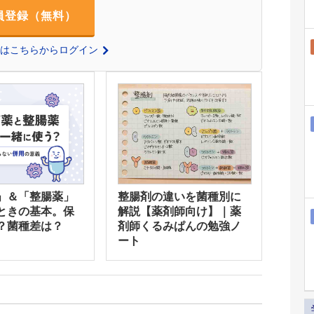
員登録（無料）
の方はこちらからログイン
」＆「整腸薬」
整腸剤の違いを菌種別に
ときの基本。保
解説【薬剤師向け】｜薬
？菌種差は？
剤師くるみぱんの勉強ノ
ート