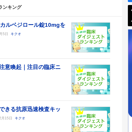
ランキング
とカルベジロール錠10mgを
1月5日
キクオ
注意喚起｜注目の臨床ニ
できる抗原迅速検査キッ
12月15日
キクオ