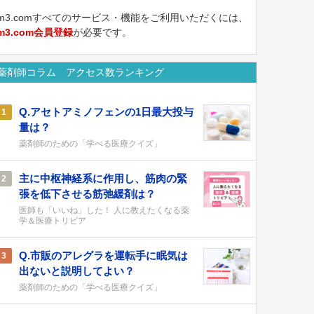
m3.comすべてのサービス・機能をご利用いただくには、
m3.com会員登録
が必要です。
薬剤師コラム アクセス数ランキング
Q.アセトアミノフェンの1日最大投与
1
量は？
薬剤師のための「学べる医療クイズ」
主に中枢神経系に作用し、筋肉の緊
2
張を低下させる筋弛緩剤は？
医師も「いいね」した！ 人に教えたくなる薬
学＆医療トリビア
Q.市販のアレグラを運転手に眠気は
3
出ないと説明してよい？
薬剤師のための「学べる医療クイズ」