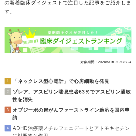
の新着臨床ダイジェストで注目した記事をご紹介しま
す。
対象期間：2020/5/18-2020/5/24
「ネックレス型心電計」で心房細動を発見
1
ゾレア、アスピリン喘息患者63％でアスピリン過敏
2
性を消失
オプジーボの胃がんファーストライン適応を国内申
3
請
ADHD治療薬メチルフェニデートとアトモキセチン
4
に対照的な作用