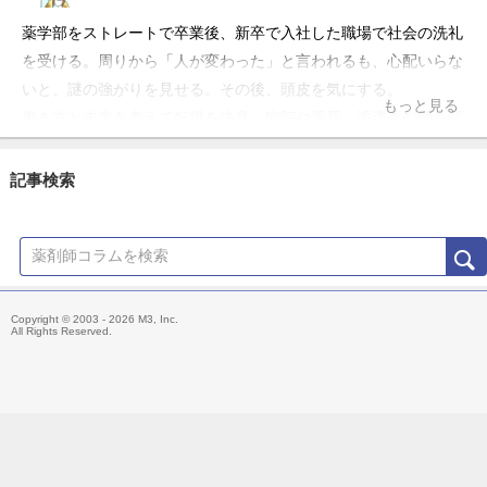
薬学部をストレートで卒業後、新卒で入社した職場で社会の洗礼
を受ける。周りから「人が変わった」と言われるも、心配いらな
いと、謎の強がりを見せる。その後、頭皮を気にする。
もっと見る
働き方と未来を考えて転職を決意。病院や薬局、派遣薬剤師を経
験。今後は「個人の薬剤師がどう社会に貢献出来るか」に興味あ
り。
記事検索
「どーせ仕事をするなら楽しく」をモットーに現職の調剤薬局で
楽しく働いています。「薬剤師は日本中に浪漫を届けたい」をテ
ーマに薬剤師・薬学生向けのメディアを運営しています！
Copyright © 2003 - 2026 M3, Inc.
All Rights Reserved.