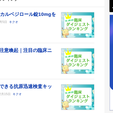
とカルベジロール錠10mgを
1月5日
キクオ
注意喚起｜注目の臨床ニ
できる抗原迅速検査キッ
12月15日
キクオ