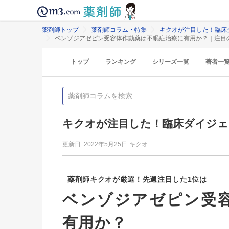
薬剤師トップ
薬剤師コラム・特集
キクオが注目した！臨床
ベンゾジアゼピン受容体作動薬は不眠症治療に有用か？｜注目
トップ
ランキング
シリーズ一覧
著者一
キクオが注目した！臨床ダイジェ
更新日: 2022年5月25日
キクオ
薬剤師キクオが厳選！先週注目した1位は
ベンゾジアゼピン受
有用か？