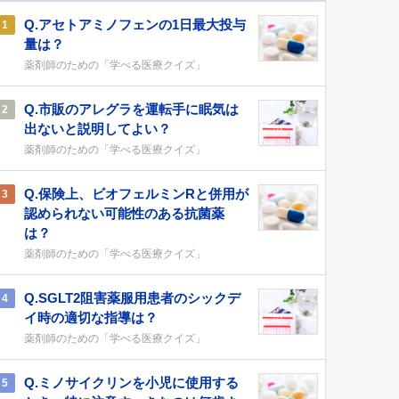
Q.アセトアミノフェンの1日最大投与
1
量は？
薬剤師のための「学べる医療クイズ」
Q.市販のアレグラを運転手に眠気は
2
出ないと説明してよい？
薬剤師のための「学べる医療クイズ」
Q.保険上、ビオフェルミンRと併用が
3
認められない可能性のある抗菌薬
は？
薬剤師のための「学べる医療クイズ」
Q.SGLT2阻害薬服用患者のシックデ
4
イ時の適切な指導は？
薬剤師のための「学べる医療クイズ」
Q.ミノサイクリンを小児に使用する
5