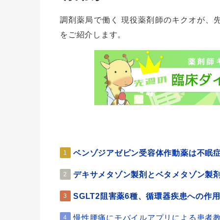
調剤薬局で働く 現役薬剤師のキクオが、
をご紹介します。
ベンゾジアゼピン受容体作動薬は不眠
1
デキサメタゾン製剤とベタメタゾン製
2
SGLT2阻害薬6種、循環器疾患への作
3
慢性腰痛にモバイルアプリによる患者
4