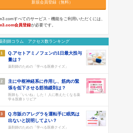
新規会員登録（無料）
m3.comすべてのサービス・機能をご利用いただくには、
m3.com会員登録
が必要です。
薬剤師コラム アクセス数ランキング
Q.アセトアミノフェンの1日最大投与
1
量は？
薬剤師のための「学べる医療クイズ」
主に中枢神経系に作用し、筋肉の緊
2
張を低下させる筋弛緩剤は？
医師も「いいね」した！ 人に教えたくなる薬
学＆医療トリビア
Q.市販のアレグラを運転手に眠気は
3
出ないと説明してよい？
薬剤師のための「学べる医療クイズ」