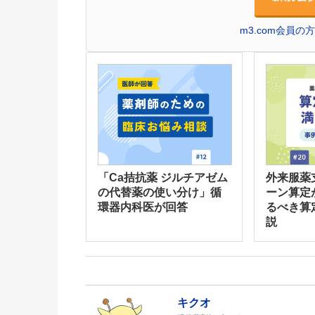
m3.com会員
「Ca拮抗薬 ジルチアゼム
外来服薬
の代替薬の使い分け」循
ーン算定
環器内科医が回答
るべき算
説
キクオ