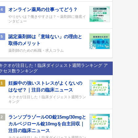
オンライン薬局の仕事ってどう？
4
やりがいは？働きやすさは？～薬剤師に徹底イ
ンタビュー
認定薬剤師は「意味ない」の理由と
5
取得のメリット
薬剤師のための転職・求人コラム
キクオが注目した！臨床ダイジェスト週間ランキング ア
クセス数ランキング
妊娠中の強いストレスがよくないの
1
はなぜ？｜注目の臨床ニュース
キクオが注目した！臨床ダイジェスト週間ラン
キング
ランソプラゾールOD錠15mg/30mgと
2
カルベジロール錠10mgを自主回収｜
注目の臨床ニュース
キクオが注目した！臨床ダイジェスト週間ラン