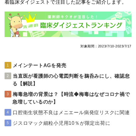
着臨床ダイジェストで注目した記事をご紹介します。
対象期間：2023/7/10-2023/7/17
メインテートAGを発売
1
当直医が看護師の心電図判断を鵜呑みにし、確認怠
2
る【解説】
梅毒急増の背景は？【時流◆梅毒はなぜコロナ禍で
3
急増しているのか】
口腔衛生状態不良はメニエール病発症リスクに関連
4
ジスロマック細粒小児用10％が限定出荷に
5