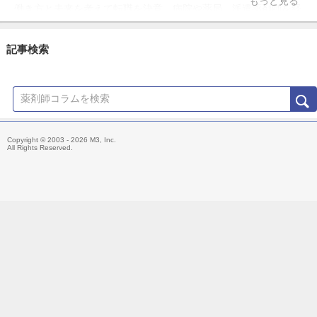
もっと見る
働き方と未来を考えて転職を決意。病院や薬局、派遣薬剤師を経
験。今後は「個人の薬剤師がどう社会に貢献出来るか」に興味あ
り。
記事検索
「どーせ仕事をするなら楽しく」をモットーに現職の調剤薬局で
楽しく働いています。「薬剤師は日本中に浪漫を届けたい」をテ
ーマに薬剤師・薬学生向けのメディアを運営しています！
Copyright © 2003 - 2026 M3, Inc.
All Rights Reserved.