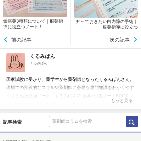
鎮痛薬3種類について｜服薬指
知っておきたい白内障の手術｜
導に役立つノート！
服薬指導に役立つ
前の記事
次の記事
くるみぱん
くるみぱん
国家試験に受かり、薬学生から薬剤師となったくるみぱんさん。
現場での実践的なスキルや薬剤師に必要な専門知識をわかりやす
くまとめた勉強ノート「くるみぱんの 薬学×付箋ノートBOOK」
もっと見る
は、Instagramでも大人気。薬剤師くるみぱんさんの、ためにな
る勉強ノートをご紹介します。
記事検索
Copyright © 2003 - 2026 M3, Inc.