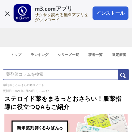
m3.comアプリ
登録1分
会員登録
無料
ログイン
インストール
サクサク読める無料アプリを
ダウンロード
トップ
ランキング
シリーズ一覧
著者一覧
選定療養
薬剤師くるみぱんの勉強ノート
更新日: 2021年2月23日
くるみぱん
ステロイド薬をまるっとおさらい！服薬指
導に役立つQAもご紹介