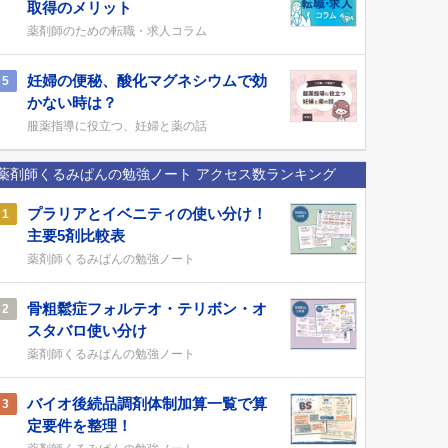
取得のメリット
薬剤師のための転職・求人コラム
妊婦の便秘、酸化マグネシウムで効
5
かない時は？
服薬指導に役立つ、妊婦と薬の話
薬剤師くるみぱんの勉強ノート アクセス数ランキング
プラリアとイベニティの使い分け！
1
主要5剤比較表
薬剤師くるみぱんの勉強ノート
骨粗鬆症フォルテオ・テリボン・オ
2
スタバロ使い分け
薬剤師くるみぱんの勉強ノート
バイオ後続品調剤体制加算一覧で算
3
定要件を整理！