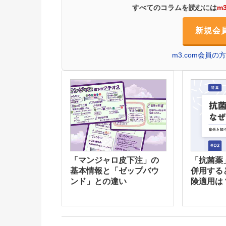
すべてのコラムを読むには
m
新規会
m3.com会員
「マンジャロ皮下注」の
「抗菌薬
基本情報と「ゼップバウ
併用する
ンド」との違い
険適用は