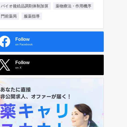
バイオ後続品調剤体制加算
薬物療法・作用機序
門前薬局
服薬指導
Follow
on Facebook
Follow
on X