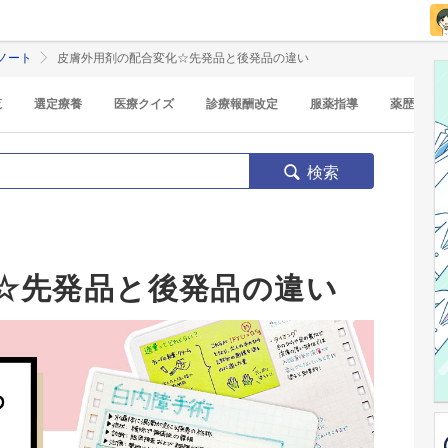
ノート
皮膚外用剤の配合変化☆先発品と後発品の違い
覧
選定療養
医療クイズ
診療報酬改定
服薬指導
薬歴
検索
☆先発品と後発品の違い