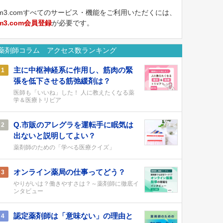
m3.comすべてのサービス・機能をご利用いただくには、
m3.com会員登録
が必要です。
薬剤師コラム アクセス数ランキング
主に中枢神経系に作用し、筋肉の緊
1
張を低下させる筋弛緩剤は？
医師も「いいね」した！ 人に教えたくなる薬
学＆医療トリビア
Q.市販のアレグラを運転手に眠気は
2
出ないと説明してよい？
薬剤師のための「学べる医療クイズ」
オンライン薬局の仕事ってどう？
3
やりがいは？働きやすさは？～薬剤師に徹底イ
ンタビュー
認定薬剤師は「意味ない」の理由と
4