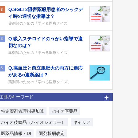
Q.SGLT2阻害薬服用患者のシックデ
3
イ時の適切な指導は？
薬剤師のための「学べる医療クイズ」
Q.吸入ステロイドのうがい指導で適
4
切なのは？
薬剤師のための「学べる医療クイズ」
Q.高血圧と前立腺肥大の両方に適応
5
があるα遮断薬は？
薬剤師のための「学べる医療クイズ」
注目のキーワード
特定薬剤管理指導加算
バイオ医薬品
バイオ後続品（バイオシミラー）
キャリア
医薬品情報・DI
調剤報酬改定