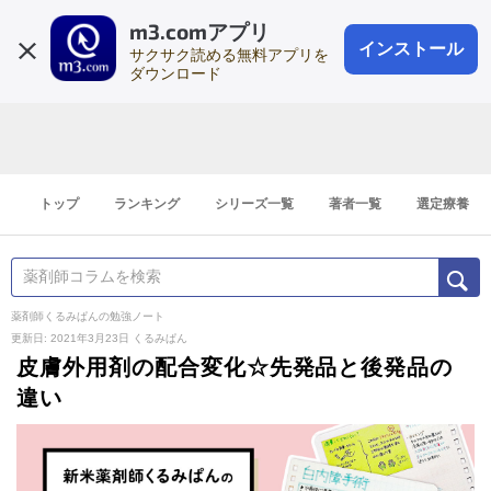
m3.comアプリ
登録1分
会員登録
無料
ログイン
インストール
サクサク読める無料アプリを
ダウンロード
トップ
ランキング
シリーズ一覧
著者一覧
選定療養
薬剤師くるみぱんの勉強ノート
更新日: 2021年3月23日
くるみぱん
皮膚外用剤の配合変化☆先発品と後発品の
違い