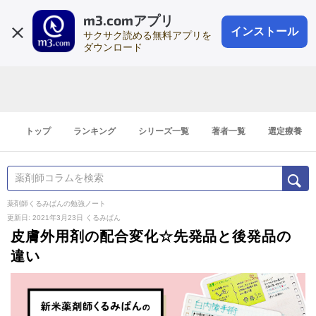
m3.comアプリ
登録1分
会員登録
無料
ログイン
インストール
サクサク読める無料アプリを
ダウンロード
トップ
ランキング
シリーズ一覧
著者一覧
選定療養
薬剤師くるみぱんの勉強ノート
更新日: 2021年3月23日
くるみぱん
皮膚外用剤の配合変化☆先発品と後発品の
違い