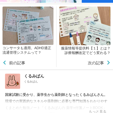
コンサータも適用。ADHD適正
服薬情報等提供料【１】とは？
流通管理システムって？
診療報酬改定でどう変わる？
前の記事
次の記事
くるみぱん
くるみぱん
国家試験に受かり、薬学生から薬剤師となったくるみぱんさん。
現場での実践的なスキルや薬剤師に必要な専門知識をわかりやす
くまとめた勉強ノート「くるみぱんの 薬学×付箋ノートBOOK」
もっと見る