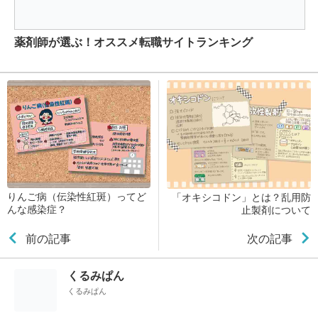
りんご病（伝染性紅斑）ってど
「オキシコドン」とは？乱用防
んな感染症？
止製剤について
前の記事
次の記事
くるみぱん
くるみぱん
国家試験に受かり、薬学生から薬剤師となったくるみぱんさん。
現場での実践的なスキルや薬剤師に必要な専門知識をわかりやす
くまとめた勉強ノート「くるみぱんの 薬学×付箋ノートBOOK」
もっと見る
は、Instagramでも大人気。薬剤師くるみぱんさんの、ためにな