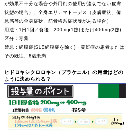
が効果不十分な場合や外用剤の使用が適切でない皮膚
状態の場合）、全身エリテマトーデス（皮膚症状、倦
怠感等の全身症状、筋骨格系症状等がある場合）
用法：1日1回／食後 200mg(1錠)または400mg(2錠)
区分：毒薬
禁忌：網膜症(SLE網膜症を除く)・黄斑症の患者または
その既往、6歳未満
ヒドロキシクロロキン（プラケニル）の用量はどの
ように決められる？