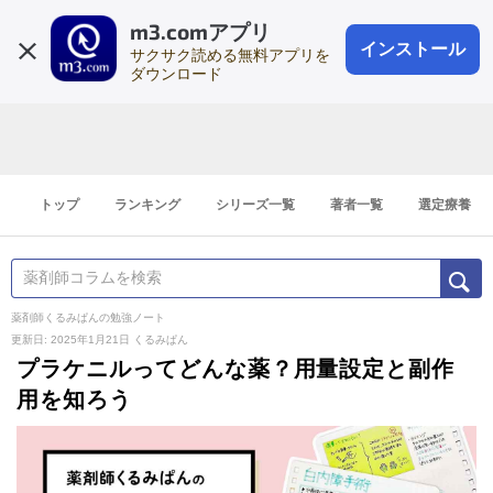
m3.comアプリ
登録1分
会員登録
無料
ログイン
インストール
サクサク読める無料アプリを
ダウンロード
トップ
ランキング
シリーズ一覧
著者一覧
選定療養
薬剤師くるみぱんの勉強ノート
更新日: 2025年1月21日
くるみぱん
プラケニルってどんな薬？用量設定と副作
用を知ろう