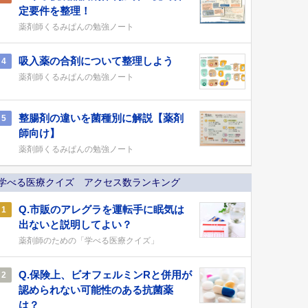
定要件を整理！
薬剤師くるみぱんの勉強ノート
吸入薬の合剤について整理しよう
4
薬剤師くるみぱんの勉強ノート
整腸剤の違いを菌種別に解説【薬剤
5
師向け】
薬剤師くるみぱんの勉強ノート
学べる医療クイズ アクセス数ランキング
Q.市販のアレグラを運転手に眠気は
1
出ないと説明してよい？
薬剤師のための「学べる医療クイズ」
Q.保険上、ビオフェルミンRと併用が
2
認められない可能性のある抗菌薬
は？