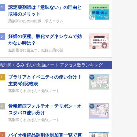
認定薬剤師は「意味ない」の理由と
4
取得のメリット
薬剤師のための転職・求人コラム
妊婦の便秘、酸化マグネシウムで効
5
かない時は？
服薬指導に役立つ、妊婦と薬の話
薬剤師くるみぱんの勉強ノート アクセス数ランキング
プラリアとイベニティの使い分け！
1
主要5剤比較表
薬剤師くるみぱんの勉強ノート
骨粗鬆症フォルテオ・テリボン・オ
2
スタバロ使い分け
薬剤師くるみぱんの勉強ノート
バイオ後続品調剤体制加算一覧で算
3