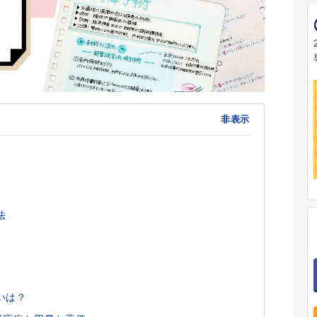
非表示
法
いは？