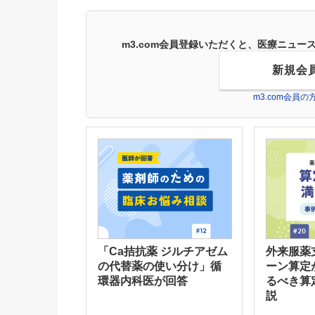
m3.com会員登録いただくと、医療ニュ
新規会
m3.com会員
「Ca拮抗薬 ジルチアゼム
外来服薬
の代替薬の使い分け」循
ーン算定
環器内科医が回答
るべき算
説