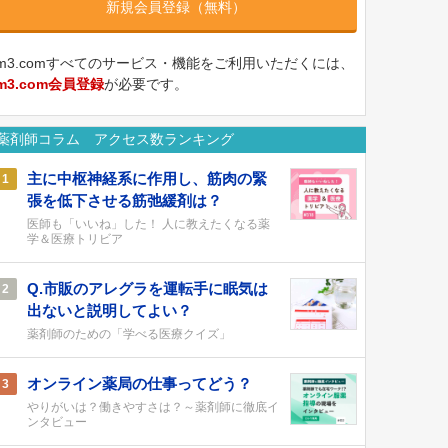
新規会員登録（無料）
m3.comすべてのサービス・機能をご利用いただくには、
m3.com会員登録
が必要です。
薬剤師コラム アクセス数ランキング
主に中枢神経系に作用し、筋肉の緊
1
張を低下させる筋弛緩剤は？
医師も「いいね」した！ 人に教えたくなる薬
学＆医療トリビア
Q.市販のアレグラを運転手に眠気は
2
出ないと説明してよい？
薬剤師のための「学べる医療クイズ」
オンライン薬局の仕事ってどう？
3
やりがいは？働きやすさは？～薬剤師に徹底イ
ンタビュー