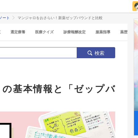
ノート
マンジャロをおさらい！新薬ゼップバウンドと比較
覧
選定療養
医療クイズ
診療報酬改定
服薬指導
薬歴
検索
」の基本情報と「ゼップバ