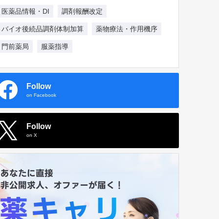
医薬品情報・DI
調剤報酬改定
バイオ後続品調剤体制加算
薬物療法・作用機序
門前薬局
服薬指導
Follow
on Facebook
Follow
on X