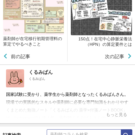
薬剤師が在宅移行初期管理料の
150点！在宅中心静脈栄養法
算定でやるべきこと
（HPN）の算定要件とは
前の記事
次の記事
くるみぱん
くるみぱん
国家試験に受かり、薬学生から薬剤師となったくるみぱんさん。
現場での実践的なスキルや薬剤師に必要な専門知識をわかりやす
くまとめた勉強ノート「くるみぱんの 薬学×付箋ノートBOOK」
もっと見る
は、Instagramでも大人気。薬剤師くるみぱんさんの、ためにな
る勉強ノートをご紹介します。