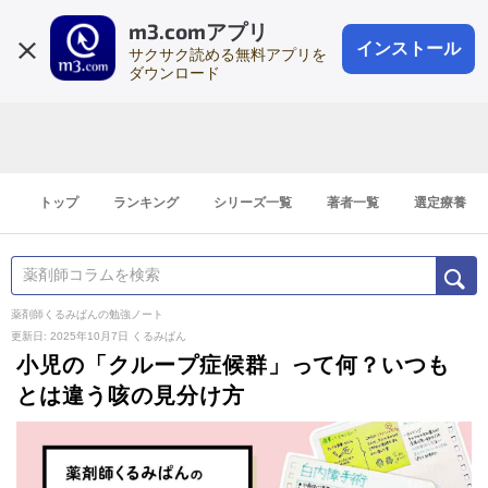
m3.comアプリ
登録1分
会員登録
無料
ログイン
インストール
サクサク読める無料アプリを
ダウンロード
トップ
ランキング
シリーズ一覧
著者一覧
選定療養
薬剤師くるみぱんの勉強ノート
更新日: 2025年10月7日
くるみぱん
小児の「クループ症候群」って何？いつも
とは違う咳の見分け方