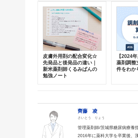
皮膚外用剤の配合変化☆
【2024
先発品と後発品の違い｜
薬剤調整
新米薬剤師くるみぱんの
件をわか
勉強ノート
齊藤 凌
さいとう りょう
管理薬剤師/茨城県糖尿病療養
2016年に薬科大学を卒業後