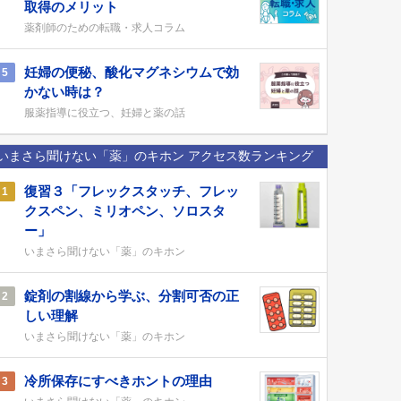
取得のメリット
薬剤師のための転職・求人コラム
妊婦の便秘、酸化マグネシウムで効
5
かない時は？
服薬指導に役立つ、妊婦と薬の話
いまさら聞けない「薬」のキホン アクセス数ランキング
復習３「フレックスタッチ、フレッ
1
クスペン、ミリオペン、ソロスタ
ー」
いまさら聞けない「薬」のキホン
錠剤の割線から学ぶ、分割可否の正
2
しい理解
いまさら聞けない「薬」のキホン
冷所保存にすべきホントの理由
3