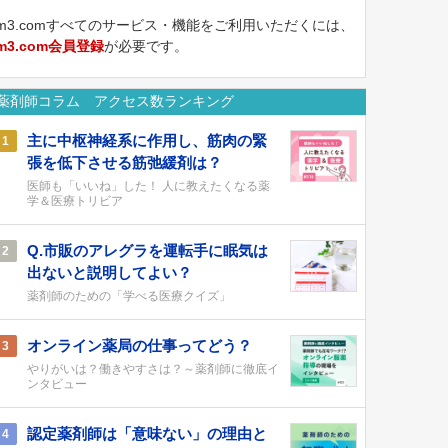
m3.comすべてのサービス・機能をご利用いただくには、
m3.com会員登録
が必要です。
薬剤師コラム アクセス数ランキング
主に中枢神経系に作用し、筋肉の緊
1
張を低下させる筋弛緩剤は？
医師も「いいね」した！ 人に教えたくなる薬
学＆医療トリビア
Q.市販のアレグラを運転手に眠気は
2
出ないと説明してよい？
薬剤師のための「学べる医療クイズ」
オンライン薬局の仕事ってどう？
3
やりがいは？働きやすさは？～薬剤師に徹底イ
ンタビュー
認定薬剤師は「意味ない」の理由と
4