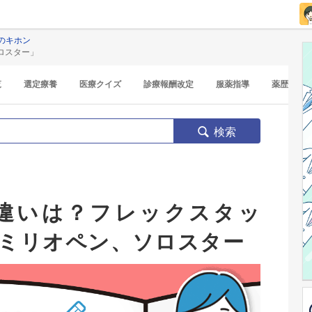
のキホン
ロスター」
覧
選定療養
医療クイズ
診療報酬改定
服薬指導
薬歴
検索
違いは？フレックスタッ
ミリオペン、ソロスター