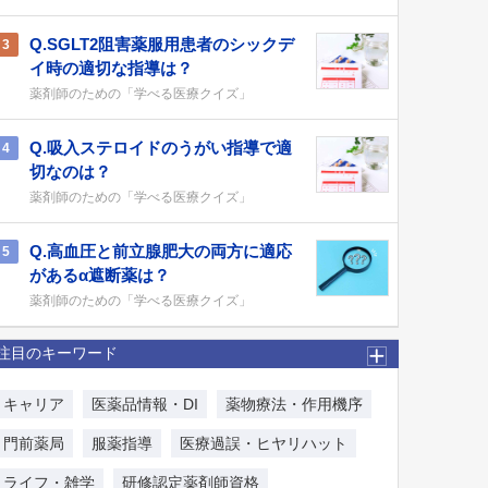
Q.SGLT2阻害薬服用患者のシックデ
3
イ時の適切な指導は？
薬剤師のための「学べる医療クイズ」
Q.吸入ステロイドのうがい指導で適
4
切なのは？
薬剤師のための「学べる医療クイズ」
Q.高血圧と前立腺肥大の両方に適応
5
があるα遮断薬は？
薬剤師のための「学べる医療クイズ」
注目のキーワード
キャリア
医薬品情報・DI
薬物療法・作用機序
門前薬局
服薬指導
医療過誤・ヒヤリハット
ライフ・雑学
研修認定薬剤師資格