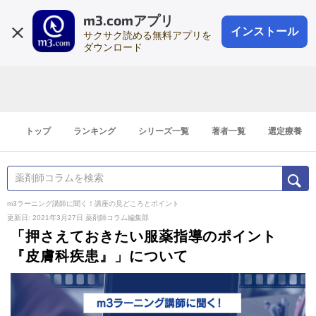
m3.comアプリ
登録1分
会員登録
無料
ログイン
インストール
サクサク読める無料アプリを
ダウンロード
トップ
ランキング
シリーズ一覧
著者一覧
選定療養
m3ラーニング講師に聞く！講座の見どころとポイント
更新日: 2021年3月27日
薬剤師コラム編集部
「押さえておきたい服薬指導のポイント
『皮膚科疾患』」について