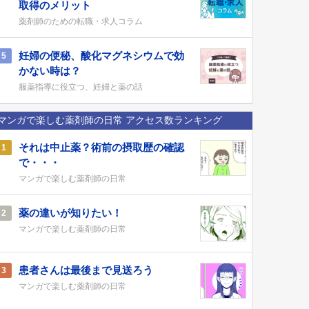
取得のメリット
薬剤師のための転職・求人コラム
妊婦の便秘、酸化マグネシウムで効
5
かない時は？
服薬指導に役立つ、妊婦と薬の話
マンガで楽しむ薬剤師の日常 アクセス数ランキング
それは中止薬？術前の摂取歴の確認
1
で・・・
マンガで楽しむ薬剤師の日常
薬の違いが知りたい！
2
マンガで楽しむ薬剤師の日常
患者さんは最後まで見送ろう
3
マンガで楽しむ薬剤師の日常