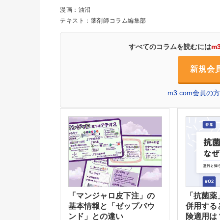
漫画：油沼
テキスト：薬剤師コラム編集部
すべてのコラムを読むには
m
新規会
m3.com会員
「マンジャロ皮下注」の
「抗菌薬
基本情報と「ゼップバウ
併用する
ンド」との違い
険適用は