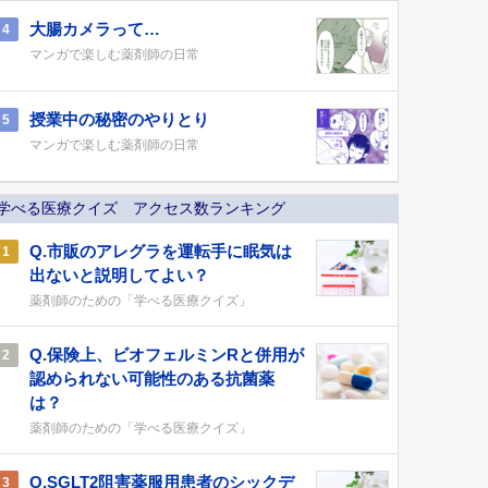
大腸カメラって…
4
マンガで楽しむ薬剤師の日常
授業中の秘密のやりとり
5
マンガで楽しむ薬剤師の日常
学べる医療クイズ アクセス数ランキング
Q.市販のアレグラを運転手に眠気は
1
出ないと説明してよい？
薬剤師のための「学べる医療クイズ」
Q.保険上、ビオフェルミンRと併用が
2
認められない可能性のある抗菌薬
は？
薬剤師のための「学べる医療クイズ」
Q.SGLT2阻害薬服用患者のシックデ
3