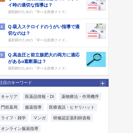
イ時の適切な指導は？
薬剤師のための「学べる医療クイズ」
Q.吸入ステロイドのうがい指導で適
4
切なのは？
薬剤師のための「学べる医療クイズ」
Q.高血圧と前立腺肥大の両方に適応
5
があるα遮断薬は？
薬剤師のための「学べる医療クイズ」
注目のキーワード
キャリア
医薬品情報・DI
薬物療法・作用機序
門前薬局
服薬指導
医療過誤・ヒヤリハット
ライフ・雑学
マンガ
研修認定薬剤師資格
オンライン服薬指導