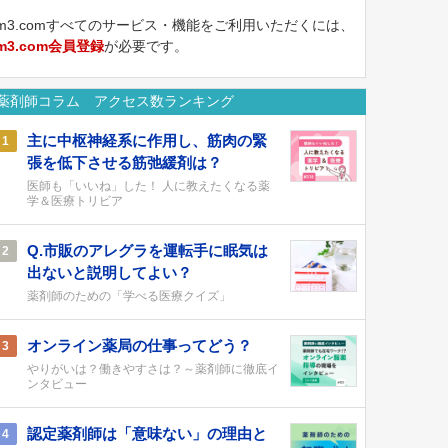
m3.comすべてのサービス・機能をご利用いただくには、
m3.com会員登録
が必要です。
薬剤師コラム アクセス数ランキング
主に中枢神経系に作用し、筋肉の緊
1
張を低下させる筋弛緩剤は？
医師も「いいね」した！ 人に教えたくなる薬
学＆医療トリビア
Q.市販のアレグラを運転手に眠気は
2
出ないと説明してよい？
薬剤師のための「学べる医療クイズ」
オンライン薬局の仕事ってどう？
3
やりがいは？働きやすさは？～薬剤師に徹底イ
ンタビュー
認定薬剤師は「意味ない」の理由と
4