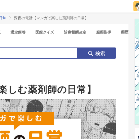
日常
深夜の電話【マンガで楽しむ薬剤師の日常】
覧
選定療養
医療クイズ
診療報酬改定
服薬指導
薬歴
検索
楽しむ薬剤師の日常】