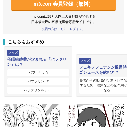
m3.com会員登録（無料）
m3.comは28万人以上の薬剤師が登録する
日本最大級の医療従事者専用サイトです。
会員の方はこちら（ログイン）
こちらもおすすめ
クイズ
催眠鎮静薬が含まれる「バファリ
クイズ
ン」は？
フェキソフェナジン服用時
ゴジュースを飲むと？
バファリンA
腸管からの吸収が促進されてA
バファリンEX
するため、眠気などの副作用
バファリンルナJ…
なる。…