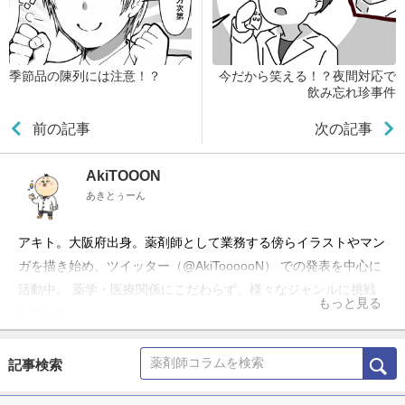
季節品の陳列には注意！？
今だから笑える！？夜間対応で
飲み忘れ珍事件
前の記事
次の記事
AkiTOOON
あきとぅーん
アキト。大阪府出身。薬剤師として業務する傍らイラストやマン
ガを描き始め、ツイッター（@AkiToooooN） での発表を中心に
活動中。 薬学・医療関係にこだわらず、様々なジャンルに挑戦
もっと見る
している。
記事検索