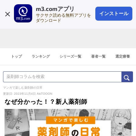
m3.comアプリ
登録1分
会員登録
無料
ログイン
インストール
サクサク読める無料アプリを
ダウンロード
トップ
ランキング
シリーズ一覧
著者一覧
選定療養
マンガで楽しむ薬剤師の日常
更新日: 2023年11月4日
AkiTOOON
なぜ分かった！？新人薬剤師