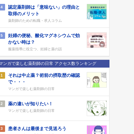
認定薬剤師は「意味ない」の理由と
4
取得のメリット
薬剤師のための転職・求人コラム
妊婦の便秘、酸化マグネシウムで効
5
かない時は？
服薬指導に役立つ、妊婦と薬の話
マンガで楽しむ薬剤師の日常 アクセス数ランキング
それは中止薬？術前の摂取歴の確認
1
で・・・
マンガで楽しむ薬剤師の日常
薬の違いが知りたい！
2
マンガで楽しむ薬剤師の日常
患者さんは最後まで見送ろう
3