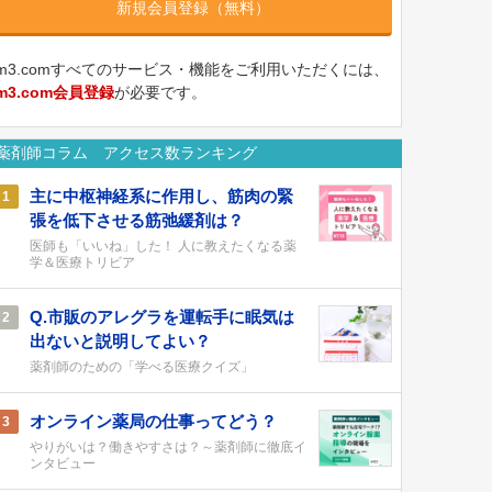
新規会員登録（無料）
m3.comすべてのサービス・機能をご利用いただくには、
m3.com会員登録
が必要です。
薬剤師コラム アクセス数ランキング
主に中枢神経系に作用し、筋肉の緊
1
張を低下させる筋弛緩剤は？
医師も「いいね」した！ 人に教えたくなる薬
学＆医療トリビア
Q.市販のアレグラを運転手に眠気は
2
出ないと説明してよい？
薬剤師のための「学べる医療クイズ」
オンライン薬局の仕事ってどう？
3
やりがいは？働きやすさは？～薬剤師に徹底イ
ンタビュー