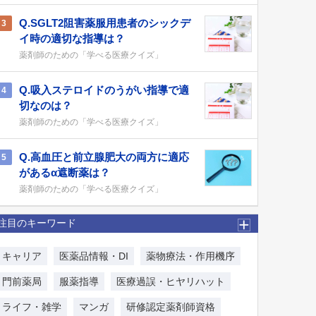
Q.SGLT2阻害薬服用患者のシックデ
3
イ時の適切な指導は？
薬剤師のための「学べる医療クイズ」
Q.吸入ステロイドのうがい指導で適
4
切なのは？
薬剤師のための「学べる医療クイズ」
Q.高血圧と前立腺肥大の両方に適応
5
があるα遮断薬は？
薬剤師のための「学べる医療クイズ」
注目のキーワード
キャリア
医薬品情報・DI
薬物療法・作用機序
門前薬局
服薬指導
医療過誤・ヒヤリハット
ライフ・雑学
マンガ
研修認定薬剤師資格