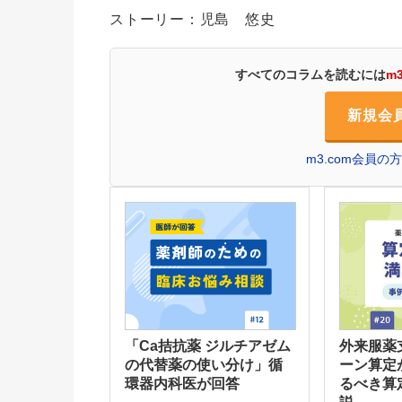
ストーリー：児島 悠史
すべてのコラムを読むには
m
新規会
m3.com会員
「Ca拮抗薬 ジルチアゼム
外来服薬
の代替薬の使い分け」循
ーン算定
環器内科医が回答
るべき算