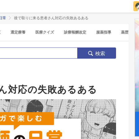
日常
後で取りに来る患者さん対応の失敗あるある
覧
選定療養
医療クイズ
診療報酬改定
服薬指導
薬歴
検索
ん対応の失敗あるある