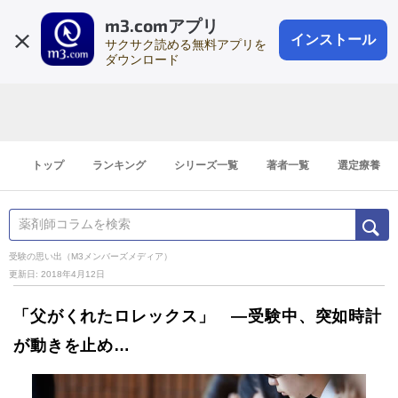
m3.comアプリ
登録1分
会員登録
無料
ログイン
インストール
サクサク読める無料アプリを
ダウンロード
トップ
ランキング
シリーズ一覧
著者一覧
選定療養
受験の思い出（M3メンバーズメディア）
更新日: 2018年4月12日
「父がくれたロレックス」 ―受験中、突如時計
が動きを止め…