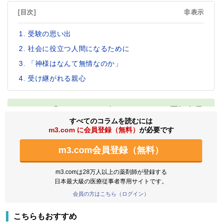
[目次]
非表示
受験の思い出
社会に役立つ人間になるために
「神様はなんて無情なのか」
受け継がれる親心
「M3メンバーズメディア」では医師会員
すべてのコラムを読むには
から寄せられた記事の一部をご紹介しま
m3.com に会員登録（無料）
が必要です
す。今回は大学受験・国家試験にまつわる
m3.com会員登録（無料）
「受験の思い出」がテーマです。薬剤師の
先生方も皆さんが通った、夢への道。合格発表の季
m3.comは28万人以上の薬剤師が登録する
日本最大級の医療従事者専用サイトです。
節には毎年懐かしく想い返される方もいらっしゃる
会員の方はこちら（ログイン）
ことでしょう。悲喜こもごものエピソードを全4回で
お届けします。普段とは違うドクターの素顔が垣間
こちらもおすすめ