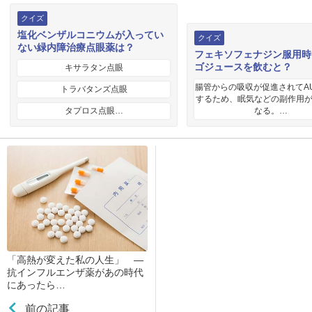
見られるかもしれません。
クイズ
塩化ベンザルコニウムが入ってい
クイズ
ない緑内障治療点眼薬は？
社会に役立つ人間になるために
フェキソフェナジン服用時
ゴジュースを飲むと？
キサラタン点眼
高3の頃ひどい自己嫌悪に陥っていた私は、何の目的意
腸管からの吸収が促進されてA
トラバタンズ点眼
するため、眠気などの副作用
識も持たないまま法学部を受験し失敗に終わった。
タプロス点眼…
なる。…
自分みたいに何の取柄のもない人間は、はたして世の
中での存在意義はあるのだろうか。はたして自分は何
になって社会に役立つ人間になろうとしているのだろ
うか。悩み、考え抜いてだした結論は医師になること
であった。
補習科(予備校にいけない生徒の受け皿として当時はど
「高熱が変えた私の人生」 ―
抗インフルエンザ薬があの時代
この進学校にもあった)で授業を受ける傍ら、独学で数
にあったら…
IIIを勉強した。文系にいた自分には当然の話である。
前の記事