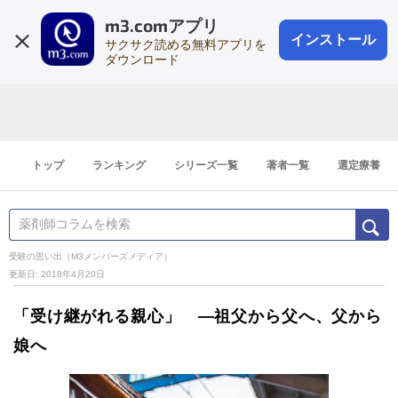
m3.comアプリ
登録1分
会員登録
無料
ログイン
インストール
サクサク読める無料アプリを
ダウンロード
トップ
ランキング
シリーズ一覧
著者一覧
選定療養
受験の思い出（M3メンバーズメディア）
更新日: 2018年4月20日
「受け継がれる親心」 ―祖父から父へ、父から
娘へ