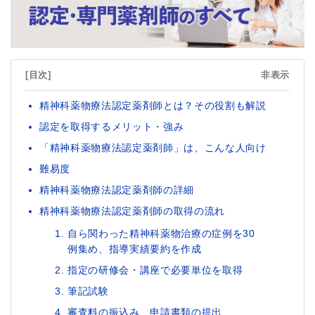
[目次]
非表示
精神科薬物療法認定薬剤師とは？その役割も解説
認定を取得するメリット・強み
「精神科薬物療法認定薬剤師」は、こんな人向け
難易度
精神科薬物療法認定薬剤師の詳細
精神科薬物療法認定薬剤師の取得の流れ
自ら関わった精神科薬物治療の症例を30
例集め、指導実績要約を作成
指定の研修会・講座で必要単位を取得
筆記試験
審査料の振込み、申請書類の提出