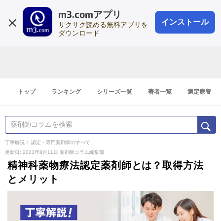
m3.comアプリ
登録1分
会員登録
無料
ログイン
インストール
サクサク読める無料アプリを
ダウンロード
トップ
ランキング
シリーズ一覧
著者一覧
選定療養
丁寧解説！ 認定・専門薬剤師のすべて
更新日: 2023年8月11日
薬剤師コラム編集部
精神科薬物療法認定薬剤師とは？取得方法
とメリット