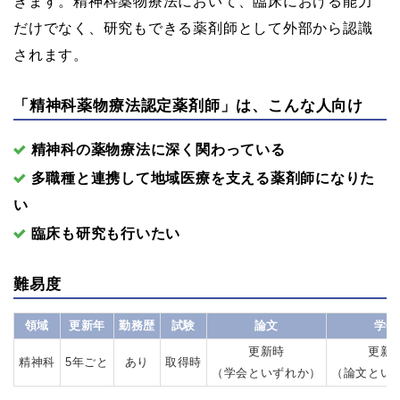
きます。精神科薬物療法において、臨床における能力
だけでなく、研究もできる薬剤師として外部から認識
されます。
「精神科薬物療法認定薬剤師」は、こんな人向け
精神科の薬物療法に深く関わっている
多職種と連携して地域医療を支える薬剤師になりた
い
臨床も研究も行いたい
難易度
領域
更新年
勤務歴
試験
論文
学会
更新時
更新
精神科
5年ごと
あり
取得時
（学会といずれか）
（論文とい