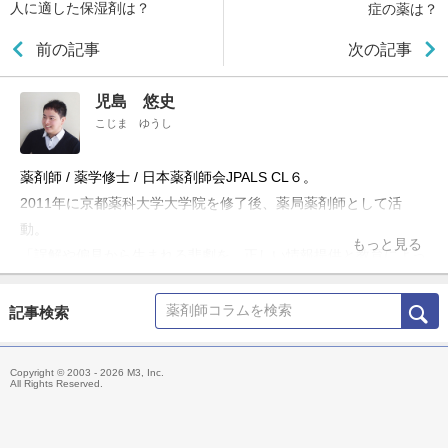
人に適した保湿剤は？
症の薬は？
前の記事
次の記事
児島 悠史
こじま ゆうし
薬剤師 / 薬学修士 / 日本薬剤師会JPALS CL６。
2011年に京都薬科大学大学院を修了後、薬局薬剤師として活
動。
もっと見る
「誤解や偏見から生まれる悲劇を、正しい情報提供と教育によっ
て防ぎたい」という理念のもと、ブログ「お薬Q&A～Fizz Drug
Information」やTwitter「@Fizz_DI」を使って科学的根拠に基づ
記事検索
いた医療情報の発信・共有を行うほか、大学や薬剤師会の研修会
の講演、メディア出演・監修、雑誌の連載などにも携わる。
Copyright © 2003 - 2026 M3, Inc.
主な著書「薬局ですぐに役立つ薬の比較と使い分け100（羊土
All Rights Reserved.
社）」、「OTC医薬品の比較と使い分け（羊土社）」。