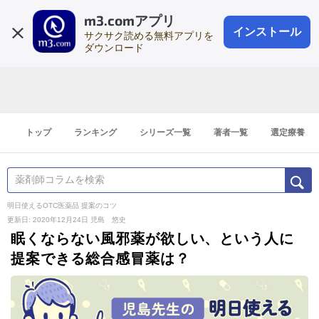
m3.comアプリ
登録1分
会員登録
無料
ログイン
インストール
サクサク読める無料アプリを
ダウンロード
トップ
ランキング
シリーズ一覧
著者一覧
選定療養
明日使えるOTC医薬品 提案のコツ
更新日: 2020年12月24日
児島 悠史
眠くならない風邪薬が欲しい、という人に
提案できる総合感冒薬は？