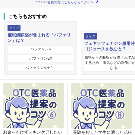
m3.com会員の方はこちらからログイン
こちらもおすすめ
クイズ
催眠鎮静薬が含まれる「バファリ
クイズ
ン」は？
フェキソフェナジン服用時
ゴジュースを飲むと？
バファリンA
腸管からの吸収が促進されてA
バファリンEX
するため、眠気などの副作用
バファリンルナJ…
なる。…
お金をかけずスキンケアしたい
受験を控えた学生に適した花粉