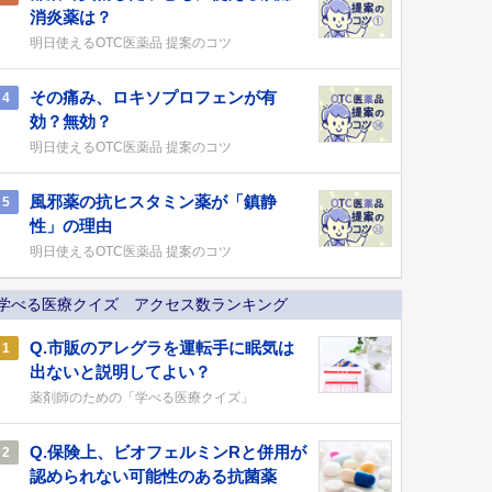
消炎薬は？
明日使えるOTC医薬品 提案のコツ
その痛み、ロキソプロフェンが有
4
効？無効？
明日使えるOTC医薬品 提案のコツ
風邪薬の抗ヒスタミン薬が「鎮静
5
性」の理由
明日使えるOTC医薬品 提案のコツ
学べる医療クイズ アクセス数ランキング
Q.市販のアレグラを運転手に眠気は
1
出ないと説明してよい？
薬剤師のための「学べる医療クイズ」
Q.保険上、ビオフェルミンRと併用が
2
認められない可能性のある抗菌薬