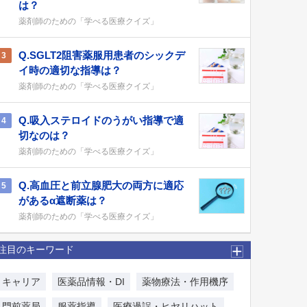
は？
薬剤師のための「学べる医療クイズ」
Q.SGLT2阻害薬服用患者のシックデ
3
イ時の適切な指導は？
薬剤師のための「学べる医療クイズ」
Q.吸入ステロイドのうがい指導で適
4
切なのは？
薬剤師のための「学べる医療クイズ」
Q.高血圧と前立腺肥大の両方に適応
5
があるα遮断薬は？
薬剤師のための「学べる医療クイズ」
注目のキーワード
キャリア
医薬品情報・DI
薬物療法・作用機序
門前薬局
服薬指導
医療過誤・ヒヤリハット