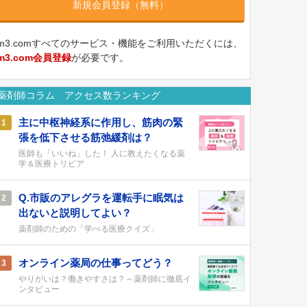
新規会員登録（無料）
m3.comすべてのサービス・機能をご利用いただくには、
m3.com会員登録
が必要です。
薬剤師コラム アクセス数ランキング
主に中枢神経系に作用し、筋肉の緊
1
張を低下させる筋弛緩剤は？
医師も「いいね」した！ 人に教えたくなる薬
学＆医療トリビア
Q.市販のアレグラを運転手に眠気は
2
出ないと説明してよい？
薬剤師のための「学べる医療クイズ」
オンライン薬局の仕事ってどう？
3
やりがいは？働きやすさは？～薬剤師に徹底イ
ンタビュー