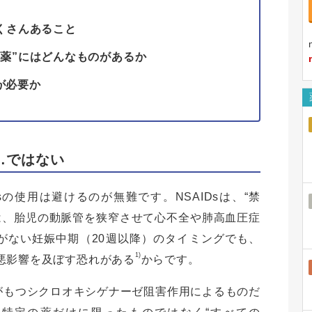
くさんあること
薬”にはどんなものがあるか
が必要か
…ではない
sの使用は避けるのが無難です。NSAIDsは、“禁
は、胎児の動脈管を狭窄させて心不全や肺高血圧症
がない妊娠中期（20週以降）のタイミングでも、
1)
悪影響を及ぼす恐れがある
からです。
般がもつシクロオキシゲナーゼ阻害作用によるものだ