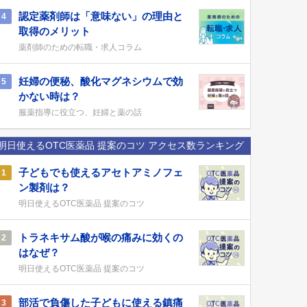
認定薬剤師は「意味ない」の理由と
4
取得のメリット
薬剤師のための転職・求人コラム
妊婦の便秘、酸化マグネシウムで効
5
かない時は？
服薬指導に役立つ、妊婦と薬の話
明日使えるOTC医薬品 提案のコツ アクセス数ランキング
子どもでも使えるアセトアミノフェ
1
ン製剤は？
明日使えるOTC医薬品 提案のコツ
トラネキサム酸が喉の痛みに効くの
2
はなぜ？
明日使えるOTC医薬品 提案のコツ
部活で負傷した子どもに使える鎮痛
3