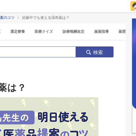
提案のコツ
妊娠中でも使える湿布薬は？
覧
選定療養
医療クイズ
診療報酬改定
服薬指導
薬歴
検索
ツ
薬は？