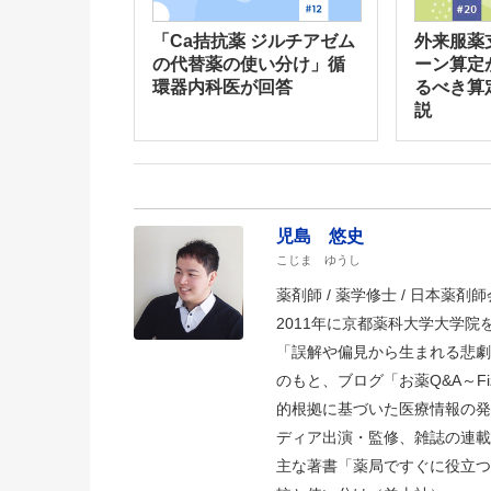
「Ca拮抗薬 ジルチアゼム
外来服薬
の代替薬の使い分け」循
ーン算定
環器内科医が回答
るべき算
説
児島 悠史
こじま ゆうし
薬剤師 / 薬学修士 / 日本薬剤師会
2011年に京都薬科大学大学
「誤解や偏見から生まれる悲劇
のもと、ブログ「お薬Q&A～Fizz D
的根拠に基づいた医療情報の発
ディア出演・監修、雑誌の連載
主な著書「薬局ですぐに役立つ