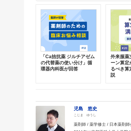
「Ca拮抗薬 ジルチアゼム
外来服薬
の代替薬の使い分け」循
ーン算定
環器内科医が回答
るべき算
説
児島 悠史
こじま ゆうし
薬剤師 / 薬学修士 / 日本薬剤師会