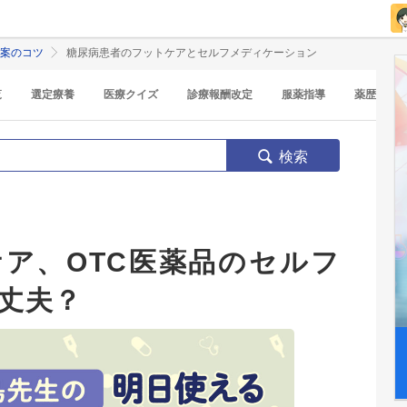
提案のコツ
糖尿病患者のフットケアとセルフメディケーション
覧
選定療養
医療クイズ
診療報酬改定
服薬指導
薬歴
検索
ツ
ア、OTC医薬品のセルフ
丈夫？