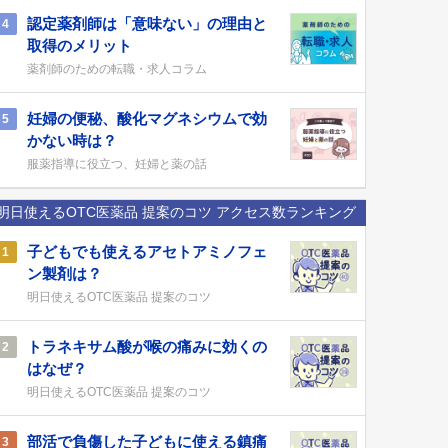
認定薬剤師は「意味ない」の理由と
4
取得のメリット
薬剤師のための転職・求人コラム
妊婦の便秘、酸化マグネシウムで効
5
かない時は？
服薬指導に役立つ、妊婦と薬の話
明日使えるOTC医薬品 提案のコツ アクセス数ランキング
子どもでも使えるアセトアミノフェ
1
ン製剤は？
明日使えるOTC医薬品 提案のコツ
トラネキサム酸が喉の痛みに効くの
2
はなぜ？
明日使えるOTC医薬品 提案のコツ
部活で負傷した子どもに使える鎮痛
3