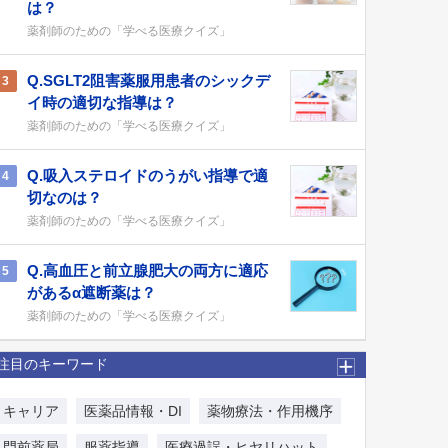
は？
薬剤師のための「学べる医療クイズ」
Q.SGLT2阻害薬服用患者のシックデ
3
イ時の適切な指導は？
薬剤師のための「学べる医療クイズ」
Q.吸入ステロイドのうがい指導で適
4
切なのは？
薬剤師のための「学べる医療クイズ」
Q.高血圧と前立腺肥大の両方に適応
5
があるα遮断薬は？
薬剤師のための「学べる医療クイズ」
注目のキーワード
キャリア
医薬品情報・DI
薬物療法・作用機序
門前薬局
服薬指導
医療過誤・ヒヤリハット