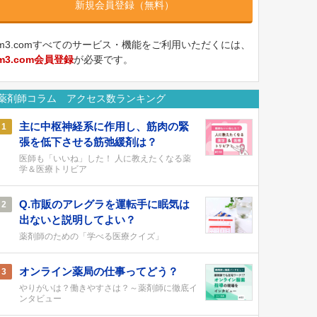
新規会員登録（無料）
m3.comすべてのサービス・機能をご利用いただくには、
m3.com会員登録
が必要です。
薬剤師コラム アクセス数ランキング
主に中枢神経系に作用し、筋肉の緊
1
張を低下させる筋弛緩剤は？
医師も「いいね」した！ 人に教えたくなる薬
学＆医療トリビア
Q.市販のアレグラを運転手に眠気は
2
出ないと説明してよい？
薬剤師のための「学べる医療クイズ」
オンライン薬局の仕事ってどう？
3
やりがいは？働きやすさは？～薬剤師に徹底イ
ンタビュー