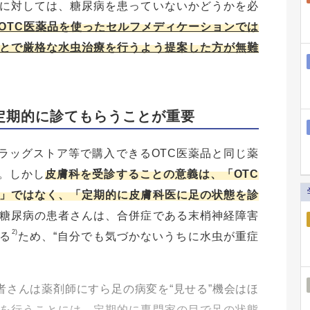
に対しては、糖尿病を患っていないかどうかを必
OTC医薬品を使ったセルフメディケーションでは
とで厳格な水虫治療を行うよう提案した方が無難
定期的に診てもらうことが重要
ラッグストア等で購入できるOTC医薬品と同じ薬
。しかし
皮膚科を受診することの意義は、「OTC
」ではなく、「定期的に皮膚科医に足の状態を診
糖尿病の患者さんは、合併症である末梢神経障害
2)
る
ため、“自分でも気づかないうちに水虫が重症
さんは薬剤師にすら足の病変を“見せる”機会はほ
を行うことには、定期的に専門家の目で足の状態