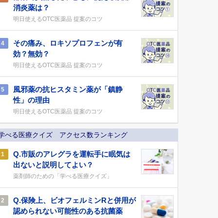
消炎薬は？
明日使えるOTC医薬品 提案のコツ
その痛み、ロキソプロフェンが有
4
効？無効？
明日使えるOTC医薬品 提案のコツ
風邪薬の抗ヒスタミン薬が「鎮静
5
性」の理由
明日使えるOTC医薬品 提案のコツ
学べる医療クイズ アクセス数ランキング
Q.市販のアレグラを運転手に眠気は
1
出ないと説明してよい？
薬剤師のための「学べる医療クイズ」
Q.保険上、ビオフェルミンRと併用が
2
認められない可能性のある抗菌薬