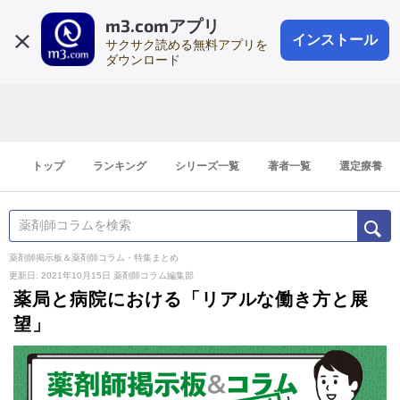
m3.comアプリ
登録1分
会員登録
無料
ログイン
インストール
サクサク読める無料アプリを
ダウンロード
トップ
ランキング
シリーズ一覧
著者一覧
選定療養
薬剤師掲示板＆薬剤師コラム・特集まとめ
更新日: 2021年10月15日
薬剤師コラム編集部
薬局と病院における「リアルな働き方と展
望」