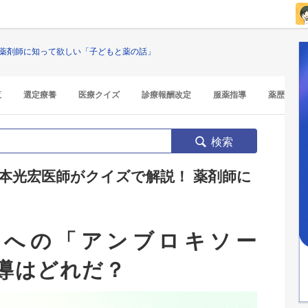
 薬剤師に知って欲しい「子どもと薬の話」
覧
選定療養
医療クイズ
診療報酬改定
服薬指導
薬歴
検索
本光宏医師がクイズで解説！ 薬剤師に
児への「アンブロキソー
導はどれだ？