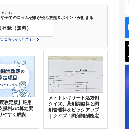
または
ースや全てのコラム記事が読み放題＆ポイントが貯まる
員登録（無料）
の方はこちらからログイン
メトトレキサート処方例
年度改定版】服用
クイズ、薬剤調整料と調
支援料2の算定要
剤管理料をピックアップ
りやすく解説
｜クイズ！調剤報酬改定