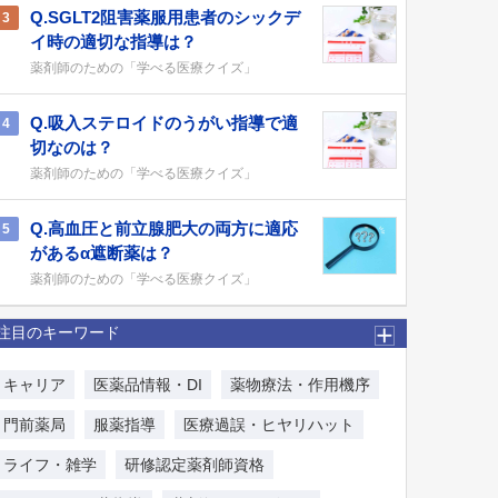
Q.SGLT2阻害薬服用患者のシックデ
3
イ時の適切な指導は？
薬剤師のための「学べる医療クイズ」
Q.吸入ステロイドのうがい指導で適
4
切なのは？
薬剤師のための「学べる医療クイズ」
Q.高血圧と前立腺肥大の両方に適応
5
があるα遮断薬は？
薬剤師のための「学べる医療クイズ」
注目のキーワード
キャリア
医薬品情報・DI
薬物療法・作用機序
門前薬局
服薬指導
医療過誤・ヒヤリハット
ライフ・雑学
研修認定薬剤師資格