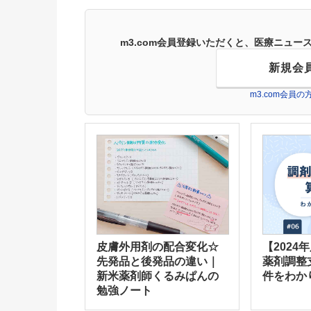
m3.com会員登録いただくと、医療ニュ
新規会
m3.com会員
皮膚外用剤の配合変化☆
【2024
先発品と後発品の違い｜
薬剤調整
新米薬剤師くるみぱんの
件をわか
勉強ノート