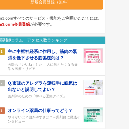
新規会員登録（無料）
m3.comすべてのサービス・機能をご利用いただくには、
m3.com会員登録
が必要です。
薬剤師コラム アクセス数ランキング
主に中枢神経系に作用し、筋肉の緊
1
張を低下させる筋弛緩剤は？
医師も「いいね」した！ 人に教えたくなる薬
学＆医療トリビア
Q.市販のアレグラを運転手に眠気は
2
出ないと説明してよい？
薬剤師のための「学べる医療クイズ」
オンライン薬局の仕事ってどう？
3
やりがいは？働きやすさは？～薬剤師に徹底イ
ンタビュー