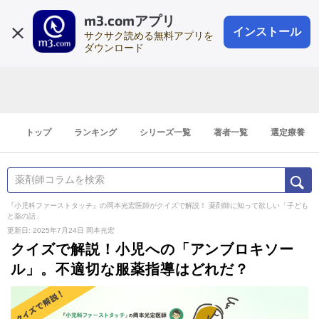
m3.comアプリ
登録1分
会員登録
無料
ログイン
インストール
サクサク読める無料アプリを
ダウンロード
トップ
ランキング
シリーズ一覧
著者一覧
選定療養
『小児科ファーストタッチ』の岡本光宏医師がクイズで解説！ 薬剤師に知って欲しい「子ども
と薬の話」
更新日: 2025年7月24日
岡本光宏
クイズで解説！小児への「アンブロキソー
ル」。不適切な服薬指導はどれだ？