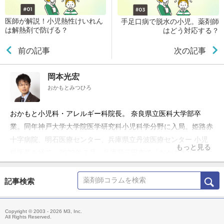
医師が解説！小児熱性けいれん
手足口病で脱水の小児。薬剤師
は解熱剤で防げる？
はどう対応する？
前の記事
次の記事
岡本光宏
おかもとみつひろ
おかもと小児科・アレルギー科院長。 奈良県立医科大学部卒
業。同年神戸大学大学院医学研究科小児科学分野に入局。姫路赤
十字病院、明石医療センター、兵庫県立丹波医療センター 小児
もっと見る
科医長を経て、2023年７月、兵庫県三田市で「おかもと小児
科・アレルギー科」を開院。新生児から思春期の心の疾患まで幅
広く診察している。３児の父として、子育てにも積極的に関わ
記事検索
る。 著書に『研修医24人が選ぶ 小児科 ベストクエスチョン』
（中外医学社）、『初期研修医・総合診療医のための 小児科フ
Copyright © 2003 - 2026 M3, Inc.
ァーストタッチ』（じほう）など。
All Rights Reserved.