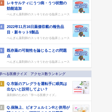
レキサルティにうつ病・うつ状態の
3
効能追加
ぺんぎん薬剤師のスッキリわかる臨床ニュース
2022年11月16日薬価収載の報告品
4
目・新キット9製品
ぺんぎん薬剤師のスッキリわかる臨床ニュース
既存薬の可能性を論じることの問題
5
点
ぺんぎん薬剤師のスッキリわかる臨床ニュース
学べる医療クイズ アクセス数ランキング
Q.市販のアレグラを運転手に眠気は
1
出ないと説明してよい？
薬剤師のための「学べる医療クイズ」
Q.保険上、ビオフェルミンRと併用が
2