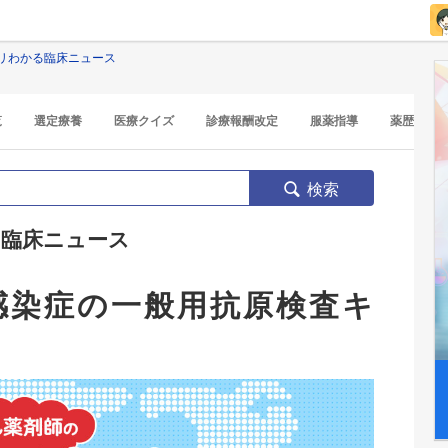
リわかる臨床ニュース
覧
選定療養
医療クイズ
診療報酬改定
服薬指導
薬歴
検索
臨床ニュース
感染症の一般用抗原検査キ