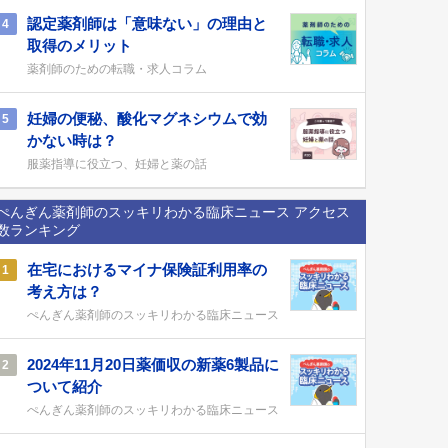
認定薬剤師は「意味ない」の理由と
4
取得のメリット
薬剤師のための転職・求人コラム
妊婦の便秘、酸化マグネシウムで効
5
かない時は？
服薬指導に役立つ、妊婦と薬の話
ぺんぎん薬剤師のスッキリわかる臨床ニュース アクセス
数ランキング
在宅におけるマイナ保険証利用率の
1
考え方は？
ぺんぎん薬剤師のスッキリわかる臨床ニュース
2024年11月20日薬価収の新薬6製品に
2
ついて紹介
ぺんぎん薬剤師のスッキリわかる臨床ニュース