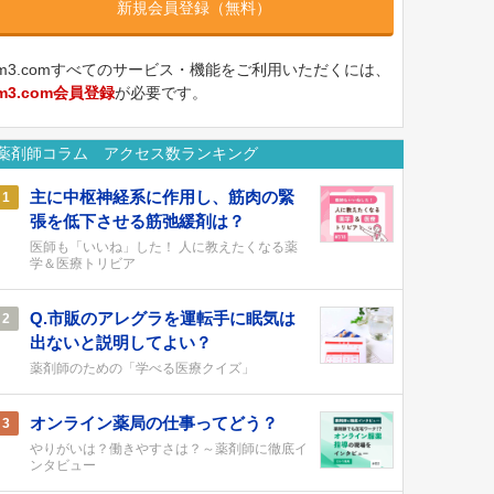
新規会員登録（無料）
m3.comすべてのサービス・機能をご利用いただくには、
m3.com会員登録
が必要です。
薬剤師コラム アクセス数ランキング
主に中枢神経系に作用し、筋肉の緊
1
張を低下させる筋弛緩剤は？
医師も「いいね」した！ 人に教えたくなる薬
学＆医療トリビア
Q.市販のアレグラを運転手に眠気は
2
出ないと説明してよい？
薬剤師のための「学べる医療クイズ」
オンライン薬局の仕事ってどう？
3
やりがいは？働きやすさは？～薬剤師に徹底イ
ンタビュー