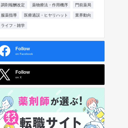
調剤報酬改定
薬物療法・作用機序
門前薬局
服薬指導
医療過誤・ヒヤリハット
業界動向
ライフ・雑学
Follow
on Facebook
Follow
on X