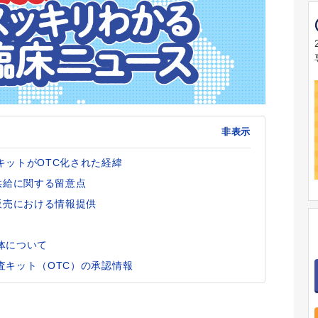
非表示
キットがOTC化された経緯
供給に関する留意点
販売における情報提供
体について
査キット（OTC）の承認情報