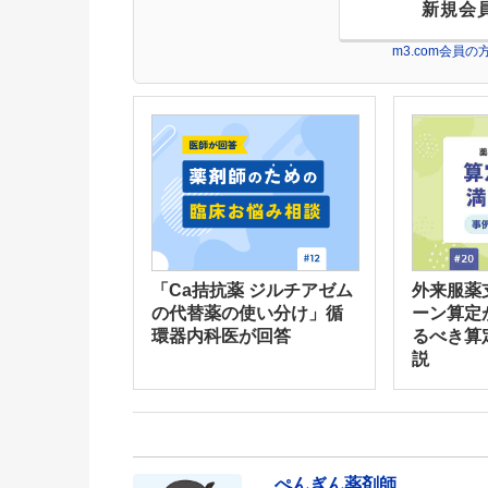
新規会
m3.com会員
「Ca拮抗薬 ジルチアゼム
外来服薬
の代替薬の使い分け」循
ーン算定
環器内科医が回答
るべき算
説
ぺんぎん薬剤師