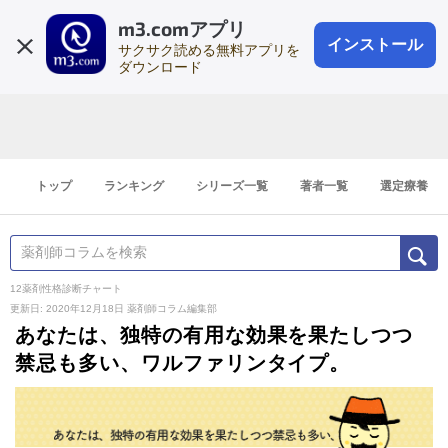
m3.comアプリ
登録1分
会員登録
無料
ログイン
インストール
サクサク読める無料アプリを
ダウンロード
トップ
ランキング
シリーズ一覧
著者一覧
選定療養
12薬剤性格診断チャート
更新日: 2020年12月18日
薬剤師コラム編集部
あなたは、独特の有用な効果を果たしつつ
禁忌も多い、ワルファリンタイプ。