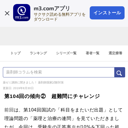
m3.comアプリ
登録1分
会員登録
無料
ログイン
インストール
サクサク読める無料アプリを
ダウンロード
トップ
ランキング
シリーズ一覧
著者一覧
選定療養
薬ゼミ講師に聞きました！ 薬剤師国家試験対策
更新日: 2019年8月30日
第104回の傾向② 超難問にチャレンジ
前回
は、第104回国試の「科目をまたいだ出題」として
理論問題の「薬理と治療の連問」を見ていただきまし
たが、今回は、受験生の正答率※が10%を下回った超