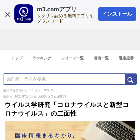
m3.comアプリ
登録1分
会員登録
無料
ログイン
インストール
サクサク読める無料アプリを
ダウンロード
トップ
ランキング
シリーズ一覧
著者一覧
選定療養
臨床情報まるわかり！ファーマスタイル！
更新日: 2021年3月14日
薬剤師コラム編集部
ウイルス学研究「コロナウイルスと新型コ
ロナウイルス」の二面性