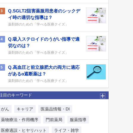
Q.SGLT2阻害薬服用患者のシックデ
3
イ時の適切な指導は？
薬剤師のための「学べる医療クイズ」
Q.吸入ステロイドのうがい指導で適
4
切なのは？
薬剤師のための「学べる医療クイズ」
Q.高血圧と前立腺肥大の両方に適応
5
があるα遮断薬は？
薬剤師のための「学べる医療クイズ」
注目のキーワード
がん
キャリア
医薬品情報・DI
薬物療法・作用機序
門前薬局
服薬指導
医療過誤・ヒヤリハット
ライフ・雑学