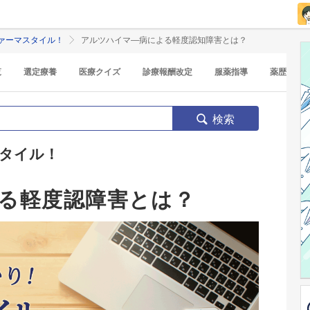
ァーマスタイル！
アルツハイマ―病による軽度認知障害とは？
覧
選定療養
医療クイズ
診療報酬改定
服薬指導
薬歴
検索
タイル！
る軽度認障害とは？