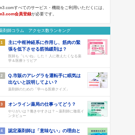
m3.comすべてのサービス・機能をご利用いただくには、
m3.com会員登録
が必要です。
薬剤師コラム アクセス数ランキング
主に中枢神経系に作用し、筋肉の緊
1
張を低下させる筋弛緩剤は？
医師も「いいね」した！ 人に教えたくなる薬
学＆医療トリビア
Q.市販のアレグラを運転手に眠気は
2
出ないと説明してよい？
薬剤師のための「学べる医療クイズ」
オンライン薬局の仕事ってどう？
3
やりがいは？働きやすさは？～薬剤師に徹底イ
ンタビュー
認定薬剤師は「意味ない」の理由と
4