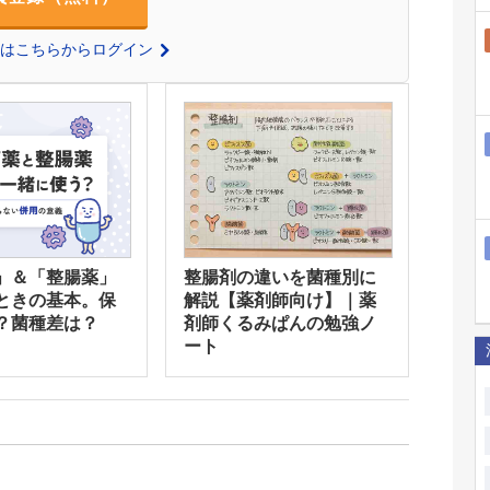
の方はこちらからログイン
」＆「整腸薬」
整腸剤の違いを菌種別に
ときの基本。保
解説【薬剤師向け】｜薬
？菌種差は？
剤師くるみぱんの勉強ノ
ート