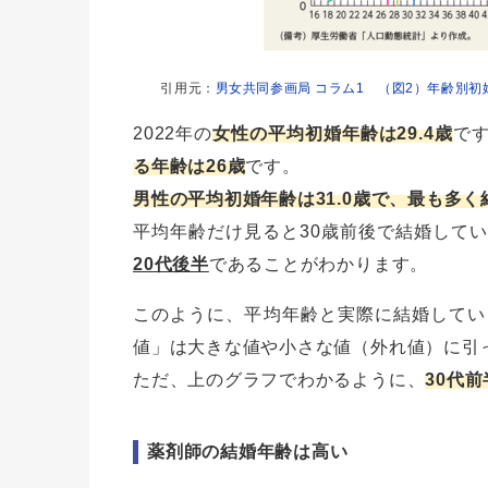
引用元：
男女共同参画局 コラム1 （図2）年齢別初
2022年の
女性の平均初婚年齢は29.4歳
で
る年齢は26歳
です。
男性の平均初婚年齢は31.0歳で、最も多く
平均年齢だけ見ると30歳前後で結婚して
20代後半
であることがわかります。
このように、平均年齢と実際に結婚してい
値」は大きな値や小さな値（外れ値）に引
ただ、上のグラフでわかるように、
30代
薬剤師の結婚年齢は高い