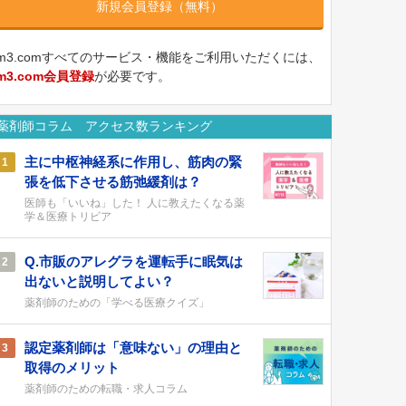
新規会員登録（無料）
m3.comすべてのサービス・機能をご利用いただくには、
m3.com会員登録
が必要です。
薬剤師コラム アクセス数ランキング
主に中枢神経系に作用し、筋肉の緊
1
張を低下させる筋弛緩剤は？
医師も「いいね」した！ 人に教えたくなる薬
学＆医療トリビア
Q.市販のアレグラを運転手に眠気は
2
出ないと説明してよい？
薬剤師のための「学べる医療クイズ」
認定薬剤師は「意味ない」の理由と
3
取得のメリット
薬剤師のための転職・求人コラム