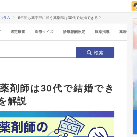
コラム
6年間も薬学部に通う薬剤師は30代で結婚できる？
覧
選定療養
医療クイズ
診療報酬改定
服薬指導
薬歴
検索
薬剤師は30代で結婚でき
を解説