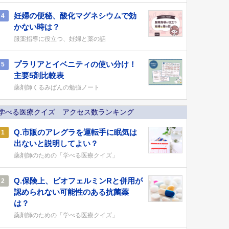
妊婦の便秘、酸化マグネシウムで効
4
かない時は？
服薬指導に役立つ、妊婦と薬の話
プラリアとイベニティの使い分け！
5
主要5剤比較表
薬剤師くるみぱんの勉強ノート
学べる医療クイズ アクセス数ランキング
Q.市販のアレグラを運転手に眠気は
1
出ないと説明してよい？
薬剤師のための「学べる医療クイズ」
Q.保険上、ビオフェルミンRと併用が
2
認められない可能性のある抗菌薬
は？
薬剤師のための「学べる医療クイズ」