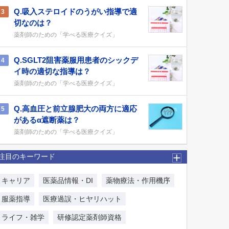
Q.吸入ステロイドのうがい指導で適
3
切なのは？
薬剤師のための「学べる医療クイズ」
Q.SGLT2阻害薬服用患者のシックデ
4
イ時の適切な指導は？
薬剤師のための「学べる医療クイズ」
Q.高血圧と前立腺肥大の両方に適応
5
があるα遮断薬は？
薬剤師のための「学べる医療クイズ」
注目のキーワード
キャリア
医薬品情報・DI
薬物療法・作用機序
服薬指導
医療過誤・ヒヤリハット
ライフ・雑学
研修認定薬剤師資格