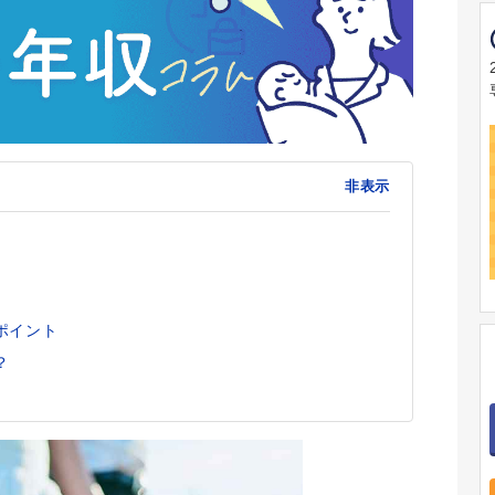
非表示
ポイント
？