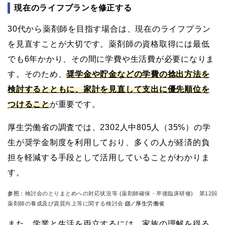
現在のライフプランを修正する
30代から薬剤師を目指す場合は、現在のライフプラン
を見直すことが大切です。薬剤師の資格取得には最低
でも6年かかり、その間に学費や生活費が必要になりま
す。そのため、
奨学金や貯金などの学費の捻出方法を
検討するとともに、家計を見直して支出に優先順位を
つけること
が重要です。
厚生労働省の調査では、2302人中805人（35%）の学
生が奨学金制度を利用しており、多くの人が経済的負
担を軽減する手段として活用していることがわかりま
す。
参照：
検討会のとりまとめへの対応状況等 (薬剤師確保・卒後臨床研修) 第12回
薬剤師の養成及び資質向上等に関する検討会
／厚生労働省
また、学業と生活を両立するには、家族の理解を得る