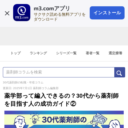
m3.comアプリ
登録1分
会員登録
無料
ログイン
インストール
サクサク読める無料アプリを
ダウンロード
トップ
ランキング
シリーズ一覧
著者一覧
選定療養
30代薬剤師の転職・年収コラム
更新日: 2025年7月1日
薬剤師コラム編集部
薬学部って編入できるの？30代から薬剤師
を目指す人の成功ガイド②