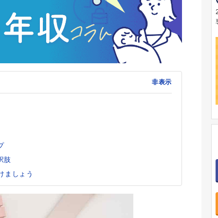
非表示
ト
プ
択肢
けましょう