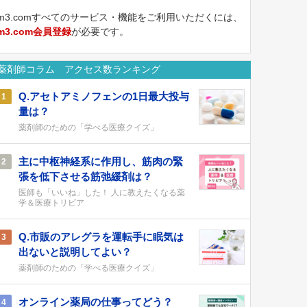
m3.comすべてのサービス・機能をご利用いただくには、
m3.com会員登録
が必要です。
薬剤師コラム アクセス数ランキング
Q.アセトアミノフェンの1日最大投与
1
量は？
薬剤師のための「学べる医療クイズ」
主に中枢神経系に作用し、筋肉の緊
2
張を低下させる筋弛緩剤は？
医師も「いいね」した！ 人に教えたくなる薬
学＆医療トリビア
Q.市販のアレグラを運転手に眠気は
3
出ないと説明してよい？
薬剤師のための「学べる医療クイズ」
オンライン薬局の仕事ってどう？
4