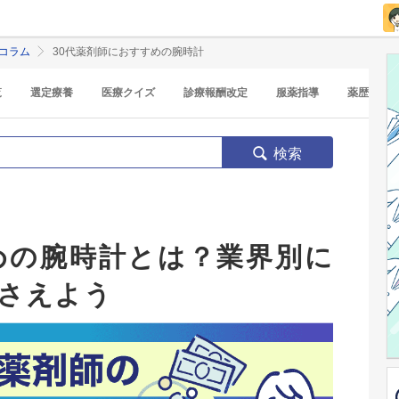
コラム
30代薬剤師におすすめの腕時計
覧
選定療養
医療クイズ
診療報酬改定
服薬指導
薬歴
検索
めの腕時計とは？業界別に
さえよう