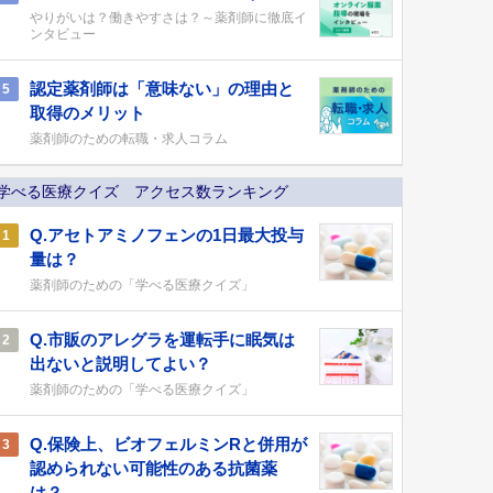
やりがいは？働きやすさは？～薬剤師に徹底イ
ンタビュー
認定薬剤師は「意味ない」の理由と
5
取得のメリット
薬剤師のための転職・求人コラム
学べる医療クイズ アクセス数ランキング
Q.アセトアミノフェンの1日最大投与
1
量は？
薬剤師のための「学べる医療クイズ」
Q.市販のアレグラを運転手に眠気は
2
出ないと説明してよい？
薬剤師のための「学べる医療クイズ」
Q.保険上、ビオフェルミンRと併用が
3
認められない可能性のある抗菌薬
は？