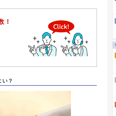
。
数！
ら
よい？