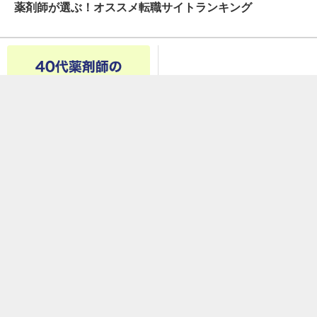
薬剤師が選ぶ！オススメ転職サイトランキング
40代の薬剤師は転職で年収が下
がる？
前の記事
薬剤師コラム編集部
「m3.com」薬剤師コラム編集部です。
m3.com薬剤師会員への意識調査まとめや、日本・世界で活躍す