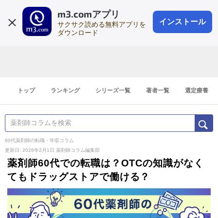
m3.comアプリ
登録1分
会員登録
無料
ログイン
インストール
サクサク読める無料アプリを
ダウンロード
トップ
ランキング
シリーズ一覧
著者一覧
選定療養
60代薬剤師の転職・年収コラム
更新日: 2026年2月1日
薬剤師コラム編集部
薬剤師60代での転職は？OTCの知識がなく
てもドラッグストアで働ける？