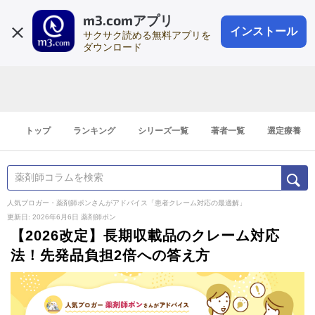
m3.comアプリ
登録1分
会員登録
無料
ログイン
インストール
サクサク読める無料アプリを
ダウンロード
トップ
ランキング
シリーズ一覧
著者一覧
選定療養
人気ブロガー・薬剤師ポンさんがアドバイス「患者クレーム対応の最適解」
更新日: 2026年6月6日
薬剤師ポン
【2026改定】長期収載品のクレーム対応
法！先発品負担2倍への答え方