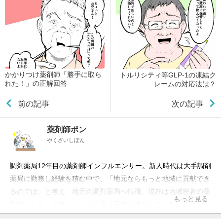
かかりつけ薬剤師「勝手に取ら
トルリシティ等GLP-1の凍結ク
れた！」の正解回答
レームの対応法は？
前の記事
次の記事
薬剤師ポン
やくざいしぽん
調剤薬局12年目の薬剤師インフルエンサー。新人時代は大手調剤
薬局に勤務し経験を積む中で、「地元ならもっと地域に貢献でき
るのでは」と考え、地元の調剤薬局へ転職。現在は地域密着の薬
もっと見る
剤師として、患者さんに寄り添う医療を提供している。
InstagramやXでは、薬学を楽しく学べる情報を発信。さらに、