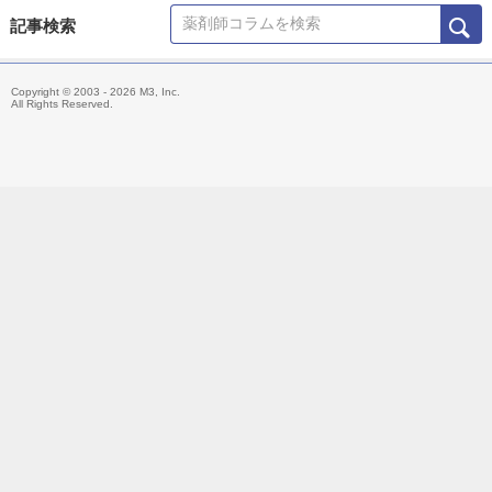
自身の薬剤師経験を活かし、薬剤師のキャリアや生き方を追求す
記事検索
るブログ「ポンマガジン」を運営中。 また、著書としてKindle本
『Instagramで稼ぐ！私が薬剤師インフルエンサーになってわか
Copyright © 2003 - 2026 M3, Inc.
ったこと』、『薬剤師のためのクレーム対応：クレームを通して
All Rights Reserved.
患者の満足度を上げよう』を出版し、薬剤師の新しい可能性を広
げる活動を続けている。