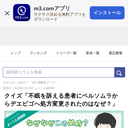
m3.comアプリ
登録1分
会員登録
無料
ログイン
インストール
サクサク読める無料アプリを
ダウンロード
トップ
ランキング
シリーズ一覧
著者一覧
選定療養
なぜなぜこの処方？ 「処方箋解析クイズ」
更新日: 2025年3月26日
よーくん薬剤師
クイズ「不眠を訴える患者にベルソムラか
らデエビゴへ処方変更されたのはなぜ？」