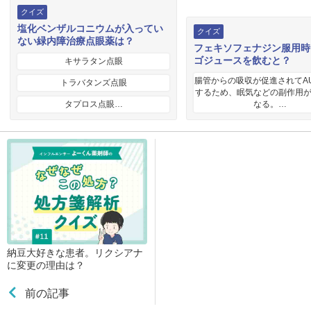
クイズ
塩化ベンザルコニウムが入ってい
クイズ
ない緑内障治療点眼薬は？
フェキソフェナジン服用時
ゴジュースを飲むと？
キサラタン点眼
腸管からの吸収が促進されてA
トラバタンズ点眼
するため、眠気などの副作用
タプロス点眼…
なる。…
納豆大好きな患者。リクシアナ
に変更の理由は？
前の記事