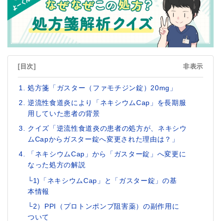
[目次]
非表示
処方箋「ガスター（ファモチジン錠）20mg」
逆流性食道炎により「ネキシウムCap」を長期服
用していた患者の背景
クイズ「逆流性食道炎の患者の処方が、ネキシウ
ムCapからガスター錠へ変更された理由は？」
「ネキシウムCap」から「ガスター錠」へ変更に
なった処方の解説
└1)「ネキシウムCap」と「ガスター錠」の基
本情報
└2）PPI（プロトンポンプ阻害薬）の副作用に
ついて