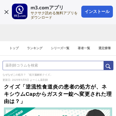
m3.comアプリ
登録1分
会員登録
無料
ログイン
インストール
サクサク読める無料アプリを
ダウンロード
トップ
ランキング
シリーズ一覧
著者一覧
選定療養
なぜなぜこの処方？ 「処方箋解析クイズ」
更新日: 2025年5月5日
よーくん薬剤師
クイズ「逆流性食道炎の患者の処方が、ネ
キシウムCapからガスター錠へ変更された理
由は？」