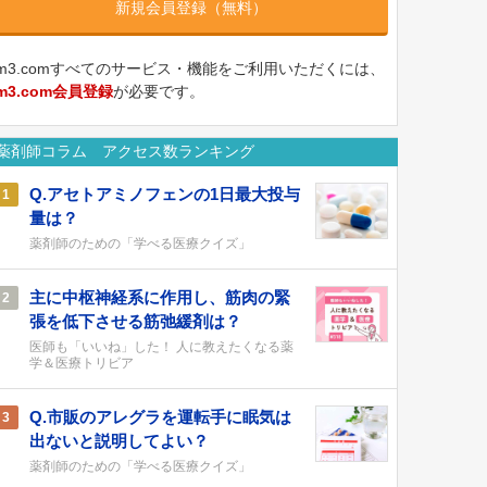
新規会員登録（無料）
m3.comすべてのサービス・機能をご利用いただくには、
m3.com会員登録
が必要です。
薬剤師コラム アクセス数ランキング
Q.アセトアミノフェンの1日最大投与
1
量は？
薬剤師のための「学べる医療クイズ」
主に中枢神経系に作用し、筋肉の緊
2
張を低下させる筋弛緩剤は？
医師も「いいね」した！ 人に教えたくなる薬
学＆医療トリビア
Q.市販のアレグラを運転手に眠気は
3
出ないと説明してよい？
薬剤師のための「学べる医療クイズ」