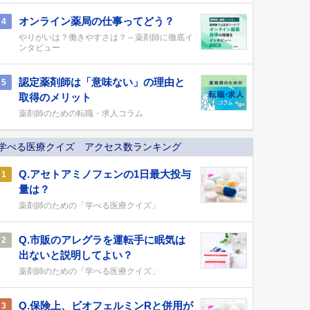
オンライン薬局の仕事ってどう？
4
やりがいは？働きやすさは？～薬剤師に徹底イ
ンタビュー
認定薬剤師は「意味ない」の理由と
5
取得のメリット
薬剤師のための転職・求人コラム
学べる医療クイズ アクセス数ランキング
Q.アセトアミノフェンの1日最大投与
1
量は？
薬剤師のための「学べる医療クイズ」
Q.市販のアレグラを運転手に眠気は
2
出ないと説明してよい？
薬剤師のための「学べる医療クイズ」
Q.保険上、ビオフェルミンRと併用が
3