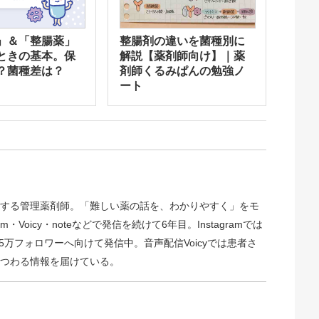
」＆「整腸薬」
整腸剤の違いを菌種別に
ときの基本。保
解説【薬剤師向け】｜薬
？菌種差は？
剤師くるみぱんの勉強ノ
ート
する管理薬剤師。「難しい薬の話を、わかりやすく」をモ
am・Voicy・noteなどで発信を続けて6年目。Instagramでは
5万フォロワーへ向けて発信中。音声配信Voicyでは患者さ
つわる情報を届けている。