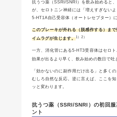
抗うつ薬（SSRI/SNRI）を飲み始め
が、セロトニン神経には「増えすぎないよ
5-HT1A自己受容体（オートレセプター
このブレーキが外れる（脱感作する）まで
1）2）
イムラグが生じます。
一方、消化管にある5-HT3受容体はセロ
効果が出るより早く、飲み始めの数日で吐
「効かないのに副作用だけ出る」と多くの
むしろ自然な反応。逆に言えば、ここを知
ッと変わります。
抗うつ薬（SSRI/SNRI）の初
ント