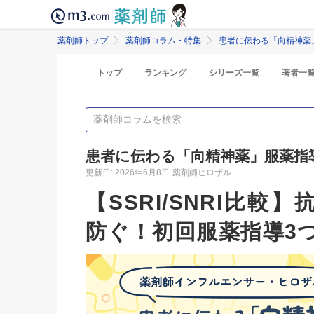
薬剤師トップ
薬剤師コラム・特集
患者に伝わる「向精神薬
トップ
ランキング
シリーズ一覧
著者一
患者に伝わる「向精神薬」服薬指
更新日: 2026年6月8日
薬剤師ヒロザル
【SSRI/SNRI比
防ぐ！初回服薬指導3