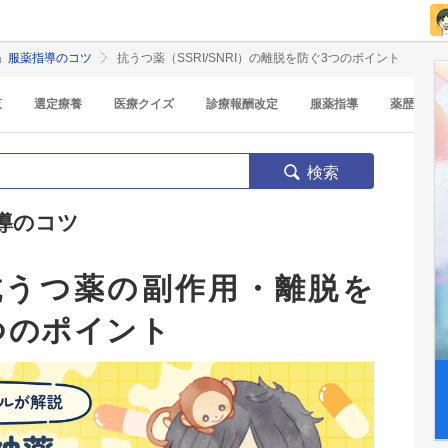
」服薬指導のコツ
抗うつ薬（SSRI/SNRI）の離脱を防ぐ3つのポイント
覧
選定療養
医療クイズ
診療報酬改定
服薬指導
薬歴
検索
導のコツ
較】抗うつ薬の副作用・離脱を
つのポイント